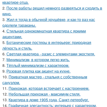
квартире отца.
2.
После работы решил немного развеяться и сходить в
кино.
3.
Жил я тогда в обычной хрущёвке, и как-то раз нас
одолели тараканы.
4.
Стильная однокомнатная квартира с яркими
акцентами.
5.
Ботанические постеры в интерьере: природная
лёгкость и стиль.
6.
Светлая квартира - оазис с элементами экостиля.
7.
Минимализм, в котором легко жить.
8.
Тёплый минимализм с характером.
9.
Розовая плитка как акцент на кухне.
10.
Приватная мастер - спальня с собственным
санузлом.
11.
Прихожая, которая встречает с настроением.
12.
Небольшая прихожая - максимум стиля.
13.
Квартира в доме 1905 года, Санкт-петербург.
14.
Графичная элегантность: интерьер с характером.