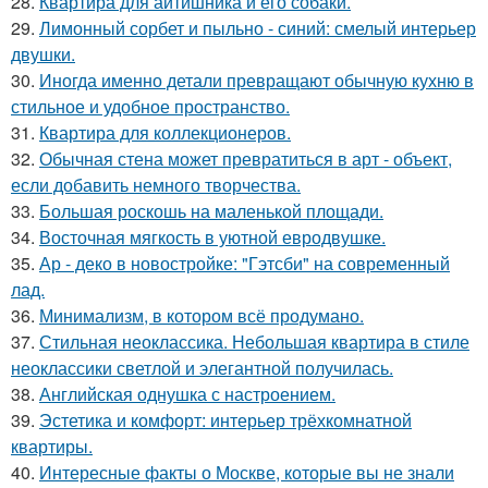
28.
Квартира для айтишника и его собаки.
29.
Лимонный сорбет и пыльно - синий: смелый интерьер
двушки.
30.
Иногда именно детали превращают обычную кухню в
стильное и удобное пространство.
31.
Квартира для коллекционеров.
32.
Обычная стена может превратиться в арт - объект,
если добавить немного творчества.
33.
Большая роскошь на маленькой площади.
34.
Восточная мягкость в уютной евродвушке.
35.
Ар - деко в новостройке: "Гэтсби" на современный
лад.
36.
Минимализм, в котором всё продумано.
37.
Стильная неоклассика. Небольшая квартира в стиле
неоклассики светлой и элегантной получилась.
38.
Английская однушка с настроением.
39.
Эстетика и комфорт: интерьер трёхкомнатной
квартиры.
40.
Интересные факты о Москве, которые вы не знали