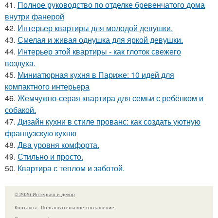
41.
Полное руководство по отделке бревенчатого дома
внутри фанерой
42.
Интерьер квартиры для молодой девушки.
43.
Смелая и живая однушка для яркой девушки.
44.
Интерьер этой квартиры - как глоток свежего
воздуха.
45.
Миниатюрная кухня в Париже: 10 идей для
компактного интерьера
46.
Жемчужно-серая квартира для семьи с ребёнком и
собакой.
47.
Дизайн кухни в стиле прованс: как создать уютную
французскую кухню
48.
Два уровня комфорта.
49.
Стильно и просто.
50.
Квартира с теплом и заботой.
© 2026 Интерьер и декор
Контакты
Пользовательское соглашение