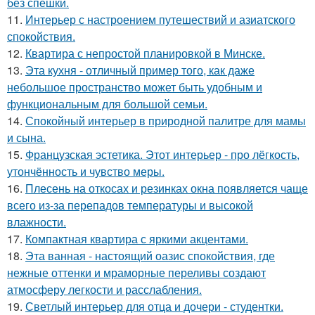
без спешки.
11.
Интерьер с настроением путешествий и азиатского
спокойствия.
12.
Квартира с непростой планировкой в Минске.
13.
Эта кухня - отличный пример того, как даже
небольшое пространство может быть удобным и
функциональным для большой семьи.
14.
Спокойный интерьер в природной палитре для мамы
и сына.
15.
Французская эстетика. Этот интерьер - про лёгкость,
утончённость и чувство меры.
16.
Плесень на откосах и резинках окна появляется чаще
всего из-за перепадов температуры и высокой
влажности.
17.
Компактная квартира с яркими акцентами.
18.
Эта ванная - настоящий оазис спокойствия, где
нежные оттенки и мраморные переливы создают
атмосферу легкости и расслабления.
19.
Светлый интерьер для отца и дочери - студентки.