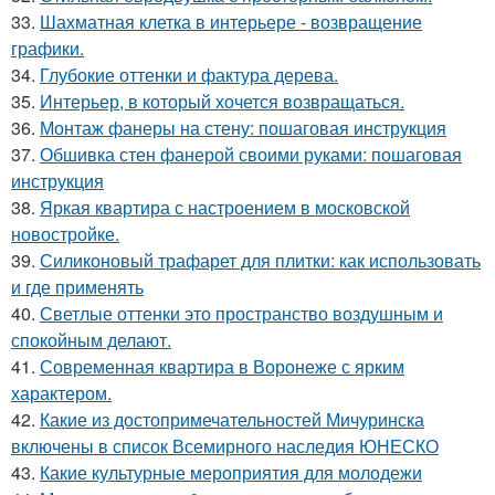
33.
Шахматная клетка в интерьере - возвращение
графики.
34.
Глубокие оттенки и фактура дерева.
35.
Интерьер, в который хочется возвращаться.
36.
Монтаж фанеры на стену: пошаговая инструкция
37.
Обшивка стен фанерой своими руками: пошаговая
инструкция
38.
Яркая квартира с настроением в московской
новостройке.
39.
Силиконовый трафарет для плитки: как использовать
и где применять
40.
Светлые оттенки это пространство воздушным и
спокойным делают.
41.
Современная квартира в Воронеже с ярким
характером.
42.
Какие из достопримечательностей Мичуринска
включены в список Всемирного наследия ЮНЕСКО
43.
Какие культурные мероприятия для молодежи