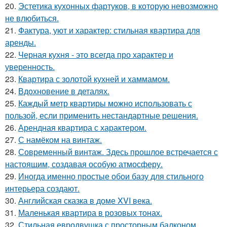
20.
Эстетика кухонных фартуков, в которую невозможно
не влюбиться.
21.
Фактура, уют и характер: стильная квартира для
аренды.
22.
Черная кухня - это всегда про характер и
уверенность.
23.
Квартира с золотой кухней и хаммамом.
24.
Вдохновение в деталях.
25.
Каждый метр квартиры можно использовать с
пользой, если применить нестандартные решения.
26.
Арендная квартира с характером.
27.
С намёком на винтаж.
28.
Современный винтаж. Здесь прошлое встречается с
настоящим, создавая особую атмосферу.
29.
Иногда именно простые обои базу для стильного
интерьера создают.
30.
Английская сказка в доме XVI века.
31.
Маленькая квартира в розовых тонах.
32.
Стильная евродвушка с просторным балконом.