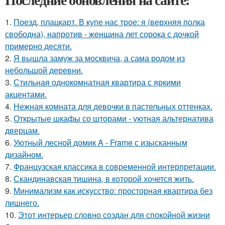
1.
Поезд, плацкарт. В купе нас трое: я (верхняя полка
свободна), напротив - женщина лет сорока с дочкой
примерно десяти.
2.
Я вышла замуж за москвича, а сама родом из
небольшой деревни.
3.
Стильная однокомнатная квартира с яркими
акцентами.
4.
Нежная комната для девочки в пастельных оттенках.
5.
Открытые шкафы со шторами - уютная альтернатива
дверцам.
6.
Уютный лесной домик A - Frame с изысканным
дизайном.
7.
Французская классика в современной интерпретации.
8.
Скандинавская тишина, в которой хочется жить.
9.
Минимализм как искусство: просторная квартира без
лишнего.
10.
Этот интерьер словно создан для спокойной жизни