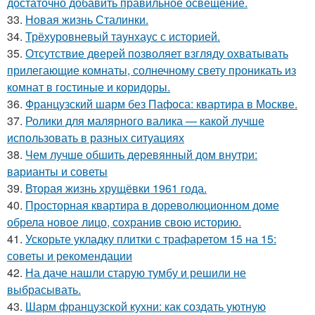
достаточно добавить правильное освещение.
33.
Новая жизнь Сталинки.
34.
Трёхуровневый таунхаус с историей.
35.
Отсутствие дверей позволяет взгляду охватывать
прилегающие комнаты, солнечному свету проникать из
комнат в гостиные и коридоры.
36.
Французский шарм без Пафоса: квартира в Москве.
37.
Ролики для малярного валика — какой лучше
использовать в разных ситуациях
38.
Чем лучше обшить деревянный дом внутри:
варианты и советы
39.
Вторая жизнь хрущёвки 1961 года.
40.
Просторная квартира в дореволюционном доме
обрела новое лицо, сохранив свою историю.
41.
Ускорьте укладку плитки с трафаретом 15 на 15:
советы и рекомендации
42.
На даче нашли старую тумбу и решили не
выбрасывать.
43.
Шарм французской кухни: как создать уютную