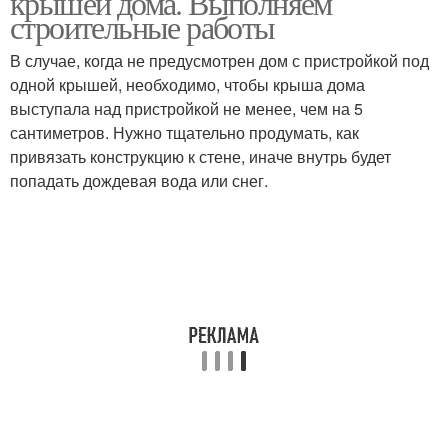
крышей дома. Выполняем
строительные работы
В случае, когда не предусмотрен дом с пристройкой под
Материалы для
одной крышей, необходимо, чтобы крыша дома
Пристройка к старому
пристройки
выступала над пристройкой не менее, чем на 5
сантиметров. Нужно тщательно продумать, как
привязать конструкцию к стене, иначе внутрь будет
попадать дождевая вода или снег.
Пристройка к
Пристройка к
кирпичному дому
деревянному дому