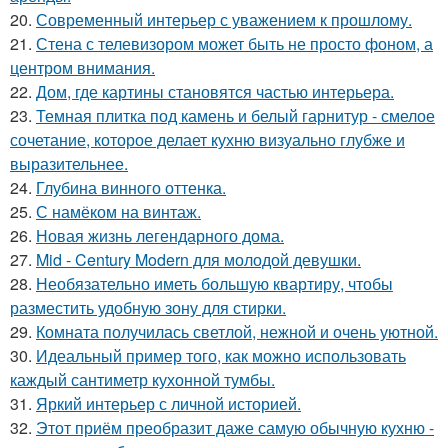
20.
Современный интерьер с уважением к прошлому.
21.
Стена с телевизором может быть не просто фоном, а
центром внимания.
22.
Дом, где картины становятся частью интерьера.
23.
Темная плитка под камень и белый гарнитур - смелое
сочетание, которое делает кухню визуально глубже и
выразительнее.
24.
Глубина винного оттенка.
25.
С намёком на винтаж.
26.
Новая жизнь легендарного дома.
27.
Mid - Century Modern для молодой девушки.
28.
Необязательно иметь большую квартиру, чтобы
разместить удобную зону для стирки.
29.
Комната получилась светлой, нежной и очень уютной.
30.
Идеальный пример того, как можно использовать
каждый сантиметр кухонной тумбы.
31.
Яркий интерьер с личной историей.
32.
Этот приём преобразит даже самую обычную кухню -