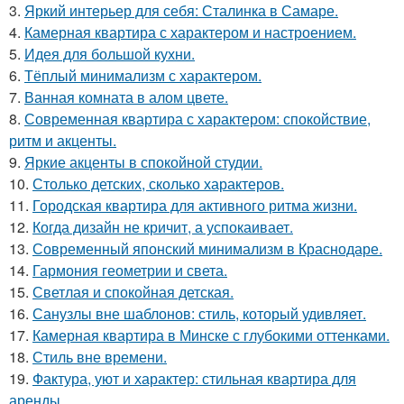
3.
Яркий интерьер для себя: Сталинка в Самаре.
4.
Камерная квартира с характером и настроением.
5.
Идея для большой кухни.
6.
Тёплый минимализм с характером.
7.
Ванная комната в алом цвете.
8.
Современная квартира с характером: спокойствие,
ритм и акценты.
9.
Яркие акценты в спокойной студии.
10.
Столько детских, сколько характеров.
11.
Городская квартира для активного ритма жизни.
12.
Когда дизайн не кричит, а успокаивает.
13.
Современный японский минимализм в Краснодаре.
14.
Гармония геометрии и света.
15.
Светлая и спокойная детская.
16.
Санузлы вне шаблонов: стиль, который удивляет.
17.
Камерная квартира в Минске с глубокими оттенками.
18.
Стиль вне времени.
19.
Фактура, уют и характер: стильная квартира для
аренды.