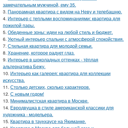
замечательным мужчиной, ему 35.
3.
Панорамная квартира с видом на Неву и телебашню.
4.
Интерьер с теплыми воспоминаниями: квартира для
пожилой пары.
5.
Обеденные зоны: идеи на любой стиль и бюджет.
6.
Уютный интерьер спальни с атмосферой спокойствия.
7.
Стильная квартира для молодой семьи.
8.
Хранение, которое радует глаз.
9.
Интерьер в шоколадных оттенках - тёплая
альтернатива Бежу.
10.
Интерьер как галерея: квартира для коллекции
искусства.
11.
Столько детских, сколько характеров.
12.
С новым годом!
13.
Минималистская квартира в Москве.
14.
Евродвушка в стиле американской классики для
художника - модельера.
15.
Квартира в таунхаусе на Якиманке.