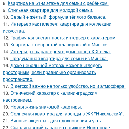
8.
Квартира на 51-м этаже для семьи с ребёнком.
9.
Стильная квартира для молодой семьи.
10.
Серый + жёлтый: формула тёплого баланса.
11.
Интерьер как галерея: квартира для коллекции
искусства.
12.
Графичная элегантность: интерьер с характером.
13.
Квартира с непростой планировкой в Минске.
14.
Интерьер с характером в доме конца XIX века.
15.
Продуманная квартира для семьи из Минска.
16.
Даже небольшой метраж может выглядеть
просторным, если правильно организовать
пространство.
17.
В детской важно не только удобство, но и атмосфера.
18.
Этнический характер с калининградским
настроением.
19.
Новая жизнь знакомой квартиры.
20.
Солнечная квартира для аренды в ЖК "Никольский".
21.
Винные акценты - для вдохновения и уюта.
22.
Скандинавский характер в нижнем Новгороде.