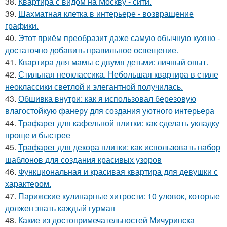
38.
Квартира с видом на Москву - сити.
39.
Шахматная клетка в интерьере - возвращение
графики.
40.
Этот приём преобразит даже самую обычную кухню -
достаточно добавить правильное освещение.
41.
Квартира для мамы с двумя детьми: личный опыт.
42.
Стильная неоклассика. Небольшая квартира в стиле
неоклассики светлой и элегантной получилась.
43.
Обшивка внутри: как я использовал березовую
влагостойкую фанеру для создания уютного интерьера
44.
Трафарет для кафельной плитки: как сделать укладку
проще и быстрее
45.
Трафарет для декора плитки: как использовать набор
шаблонов для создания красивых узоров
46.
Функциональная и красивая квартира для девушки с
характером.
47.
Парижские кулинарные хитрости: 10 уловок, которые
должен знать каждый гурман
48.
Какие из достопримечательностей Мичуринска