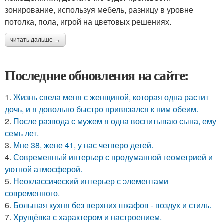
зонирование, используя мебель, разницу в уровне
потолка, пола, игрой на цветовых решениях.
читать дальше →
Последние обновления на сайте:
1.
Жизнь свела меня с женщиной, которая одна растит
дочь, и я довольно быстро привязался к ним обеим.
2.
После развода с мужем я одна воспитываю сына, ему
семь лет.
3.
Мне 38, жене 41, у нас четверо детей.
4.
Современный интерьер с продуманной геометрией и
уютной атмосферой.
5.
Неоклассический интерьер с элементами
современного.
6.
Большая кухня без верхних шкафов - воздух и стиль.
7.
Хрущёвка с характером и настроением.