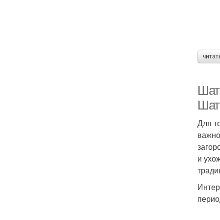
читат
Шат
Шат
Для т
важно
загор
и ухо
тради
Интер
перио