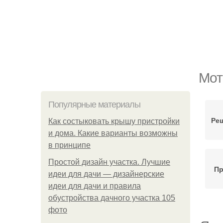
Мот
Популярные материалы
Ре
Как состыковать крышу пристройки
и дома. Какие варианты возможны
в принципе
Простой дизайн участка. Лучшие
Пр
идеи для дачи — дизайнерские
идеи для дачи и правила
обустройства дачного участка 105
фото