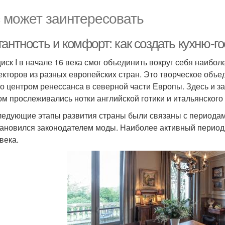
 может заинтересовать
гантность и комфорт: как создать кухню-
иск I в начале 16 века смог объединить вокруг себя наибо
екторов из разных европейских стран. Это творческое объ
ло центром ренессанса в северной части Европы. Здесь и з
ом прослеживались нотки английской готики и итальянского
ледующие этапы развития страны были связаны с периода
тановился законодателем моды. Наиболее активный период
века.