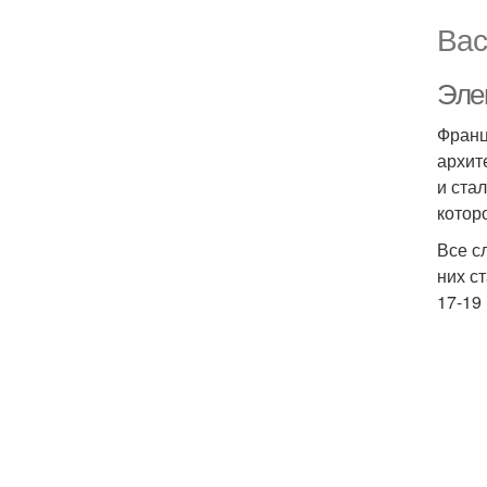
Вас
Эле
Франц
архит
и ста
котор
Все с
них с
17-19 