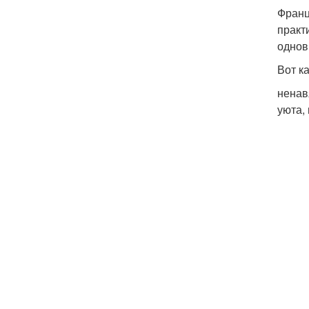
Франц
практ
однов
Вот к
ненав
уюта,