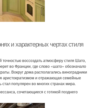
рнях и характерных чертах стиля
й точностью воссоздать атмосферу стиля Шато,
берет во Франции, где слово «шато» обозначало
краты. Вокруг дома располагались виноградники
ная аристократизмом и отражающая семейные
ь стал популярен во многих странах мира.
ессанса, сочетающиеся с готикой позднего