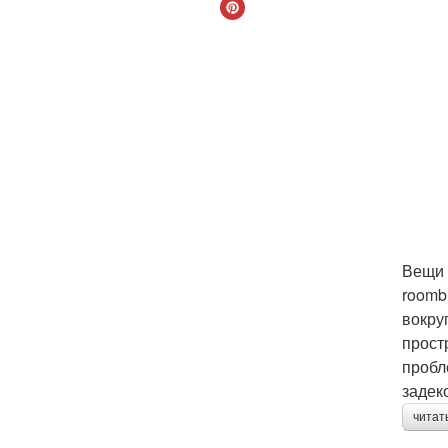
Вещи 
roomb
вокру
прост
пробл
задек
читат