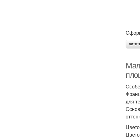
Оформ
читат
Мал
пло
Особе
Франц
для т
Основ
оттен
Цвето
Цвето