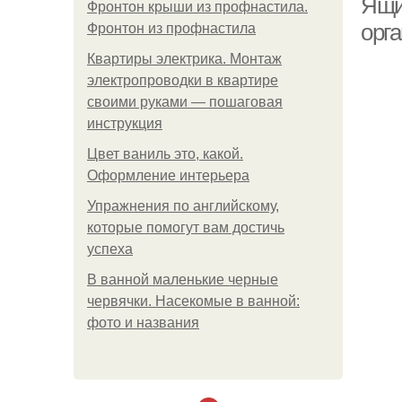
Ящи
Фронтон крыши из профнастила.
орг
Фронтон из профнастила
Квартиры электрика. Монтаж
электропроводки в квартире
своими руками — пошаговая
инструкция
Цвет ваниль это, какой.
Оформление интерьера
Упражнения по английскому,
которые помогут вам достичь
успеха
В ванной маленькие черные
червячки. Насекомые в ванной:
фото и названия