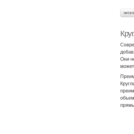
читат
Кру
Совре
добав
Они н
может
Преим
Кругл
преим
объем
прямы