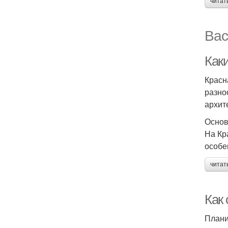
читат
Вас
Как
Красн
разно
архит
Основ
На Кр
особе
читат
Как 
Плани