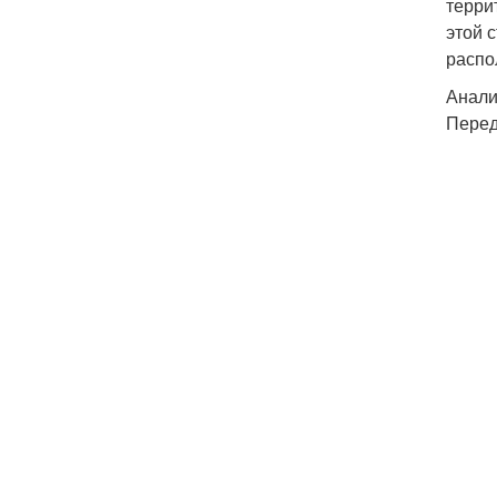
терри
этой 
распо
Анали
Перед