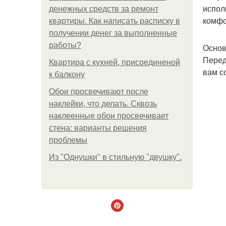
испол
денежных средств за ремонт
комфо
квартиры. Как написать расписку в
получении денег за выполненные
работы?
Основ
Перед
Квартира с кухней, присоединеной
вам с
к балкону
Обои просвечивают после
наклейки, что делать. Сквозь
наклеенные обои просвечивает
стена: варианты решения
проблемы
Из "Однушки" в стильную "двушку".