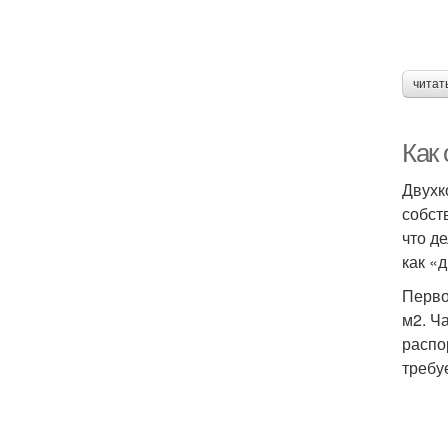
читат
Как
Двухк
собст
что д
как «
Перво
м2. Ч
распо
требу