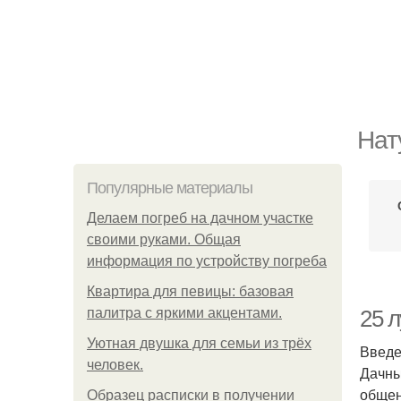
Нат
Популярные материалы
Делаем погреб на дачном участке
своими руками. Общая
информация по устройству погреба
Квартира для певицы: базовая
палитра с яркими акцентами.
25 л
Уютная двушка для семьи из трёх
Введ
человек.
Дачны
общен
Образец расписки в получении