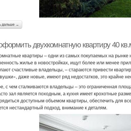
ь дальше →
 оформить двухкомнатную квартиру 40 кв.
омнатные квартиры – одни из самых покупаемых на рынке 
венность жилье в новостройках, ищут более или менее при
елают счастливые владельцы, – стараются привести квартиру
двушки», даже новые, имеют ряд недостатков, это крайне н
е, с чем сталкиваются владельцы – это ограниченная пло
асто зал является походным, а кухня имеет крохотные разм
рядиться доступным объемом квартиры, обеспечить для в
ется нестандартный подход, внимание к деталям.