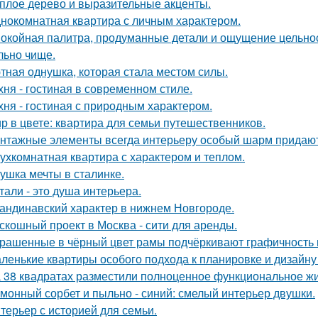
плое дерево и выразительные акценты.
нокомнатная квартира с личным характером.
окойная палитра, продуманные детали и ощущение цельност
льно чище.
тная однушка, которая стала местом силы.
хня - гостиная в современном стиле.
хня - гостиная с природным характером.
р в цвете: квартира для семьи путешественников.
нтажные элементы всегда интерьеру особый шарм придают
ухкомнатная квартира с характером и теплом.
ушка мечты в сталинке.
тали - это душа интерьера.
андинавский характер в нижнем Новгороде.
скошный проект в Москва - сити для аренды.
рашенные в чёрный цвет рамы подчёркивают графичность 
ленькие квартиры особого подхода к планировке и дизайну
 38 квадратах разместили полноценное функциональное жи
монный сорбет и пыльно - синий: смелый интерьер двушки.
терьер с историей для семьи.