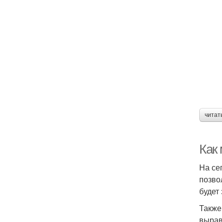
читат
Как 
На се
позво
будет
Также
вырав