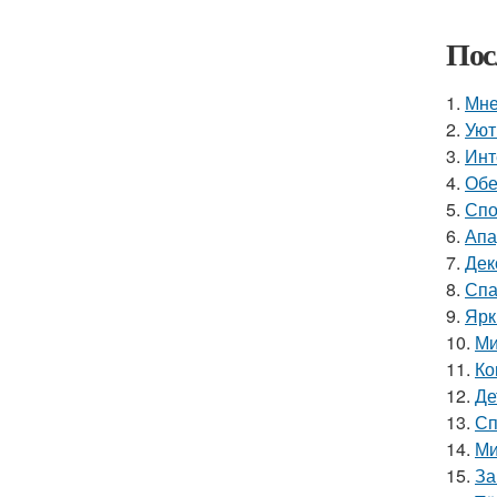
Пос
1.
Мне
2.
Уют
3.
Инт
4.
Обе
5.
Спо
6.
Апа
7.
Дек
8.
Спа
9.
Ярк
10.
Ми
11.
Ко
12.
Де
13.
Сп
14.
Ми
15.
За