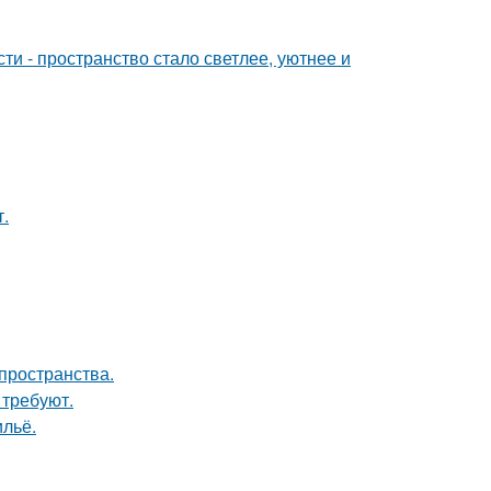
и - пространство стало светлее, уютнее и
.
пространства.
 требуют.
льё.