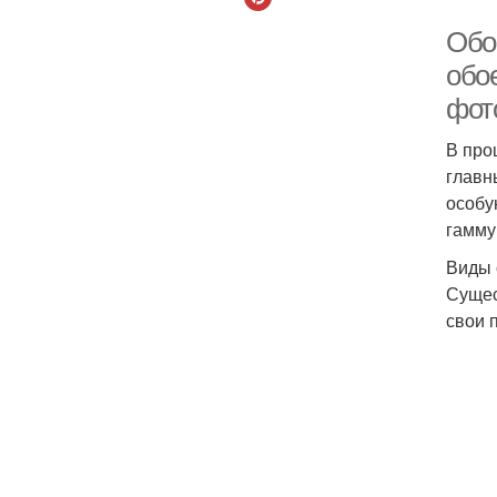
Обо
обо
фот
В про
главн
особу
гамму,
Виды 
Сущес
свои 