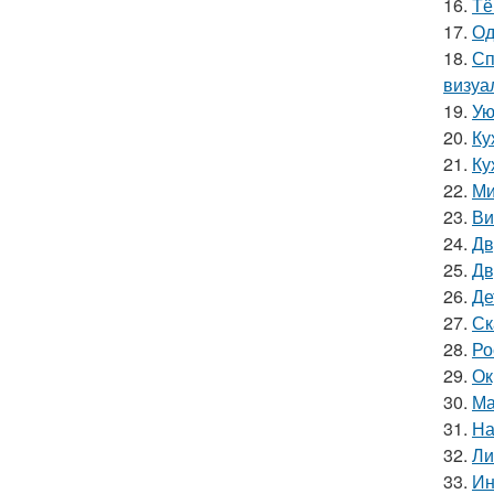
16.
Тё
17.
Од
18.
Сп
визуа
19.
Ую
20.
Ку
21.
Ку
22.
Ми
23.
Ви
24.
Дв
25.
Дв
26.
Де
27.
Ск
28.
Ро
29.
Ок
30.
Ма
31.
На
32.
Ли
33.
Ин