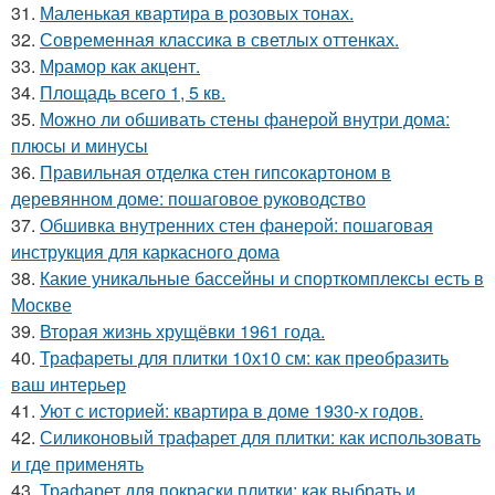
31.
Маленькая квартира в розовых тонах.
32.
Современная классика в светлых оттенках.
33.
Мрамор как акцент.
34.
Площадь всего 1, 5 кв.
35.
Можно ли обшивать стены фанерой внутри дома:
плюсы и минусы
36.
Правильная отделка стен гипсокартоном в
деревянном доме: пошаговое руководство
37.
Обшивка внутренних стен фанерой: пошаговая
инструкция для каркасного дома
38.
Какие уникальные бассейны и спорткомплексы есть в
Москве
39.
Вторая жизнь хрущёвки 1961 года.
40.
Трафареты для плитки 10х10 см: как преобразить
ваш интерьер
41.
Уют с историей: квартира в доме 1930-х годов.
42.
Силиконовый трафарет для плитки: как использовать
и где применять
43.
Трафарет для покраски плитки: как выбрать и