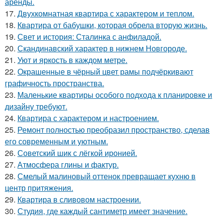
аренды.
17.
Двухкомнатная квартира с характером и теплом.
18.
Квартира от бабушки, которая обрела вторую жизнь.
19.
Свет и история: Сталинка с анфиладой.
20.
Скандинавский характер в нижнем Новгороде.
21.
Уют и яркость в каждом метре.
22.
Окрашенные в чёрный цвет рамы подчёркивают
графичность пространства.
23.
Маленькие квартиры особого подхода к планировке и
дизайну требуют.
24.
Квартира с характером и настроением.
25.
Ремонт полностью преобразил пространство, сделав
его современным и уютным.
26.
Советский шик с лёгкой иронией.
27.
Атмосфера глины и фактур.
28.
Смелый малиновый оттенок превращает кухню в
центр притяжения.
29.
Квартира в сливовом настроении.
30.
Студия, где каждый сантиметр имеет значение.