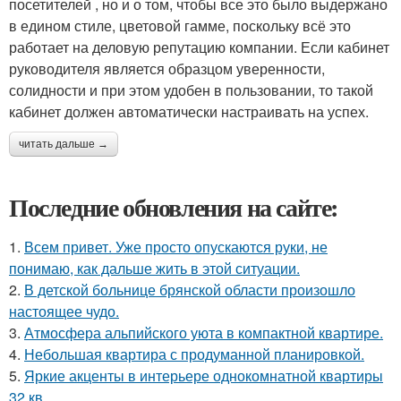
посетителей , но и о том, чтобы все это было выдержано
в едином стиле, цветовой гамме, поскольку всё это
работает на деловую репутацию компании. Если кабинет
руководителя является образцом уверенности,
солидности и при этом удобен в пользовании, то такой
кабинет должен автоматически настраивать на успех.
читать дальше →
Последние обновления на сайте:
1.
Всем привет. Уже просто опускаются руки, не
понимаю, как дальше жить в этой ситуации.
2.
В детской больнице брянской области произошло
настоящее чудо.
3.
Атмосфера альпийского уюта в компактной квартире.
4.
Небольшая квартира с продуманной планировкой.
5.
Яркие акценты в интерьере однокомнатной квартиры
32 кв.