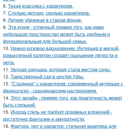
6.
Тихая классика с характером.
7.
Столько детских, сколько характеров.
8.
Летнее убежище в старом фонде.
9.
Эта кухня - отличный пример того, как даже
небольшое пространство может быть удобным и
функциональным для большой семьи.
10.
Нежно-розовое вдохновение. Интерьер в мягкой,
романтичной палитре создаёт ощущение лёгкости и
уюта.
11.
Уютная однушка, которая стала местом силы.
12.
Таинственный сад в центре Уфы.
13.
"Сталинка" с характером: современный интерьер с
французско - скандинавским настроением.
14.
Этот дизайн - пример того, как практичность может
быть стильной.
15.
Иногда стиль не требует огромных вложений -
достаточно фантазии и аккуратности.
16.
Фактура, уют и характер: стильная квартира для