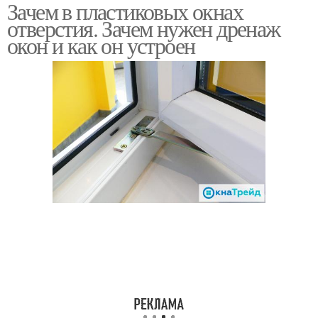
Зачем в пластиковых окнах
Компенсационные
Отверстия в окнах
отверстия. Зачем нужен дренаж
отверстия
окон и как он устроен
Вентиляции в окнах