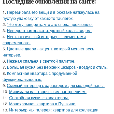
Последние обновления на сайте:
1.
Перебирала его вещи и в рюкзаке наткнулась на
пустую упаковку от каких-то таблеток.
2.
"Не могу поверить, что это снова произошло.
3.
Невероятная красота: уютный холл с видом.
4.
Неоклассический интерьер с элементами
современного.
5.
Цветные двери - акцент, который меняет весь
интерьер.
6.
Нежная спальня в светлой палитре.
7.
Большая кухня без верхних шкафов - воздух и стиль.
8.
Компактная квартира с продуманной
функциональностью.
9.
Смелый интерьер с характером для молодой пары.
10.
Минимализм с творческим настроением.
11.
Спокойная кухня с характером.
12.
Монохромная квартира в Пушкине.
13.
Интерьер как галерея: квартира для коллекции