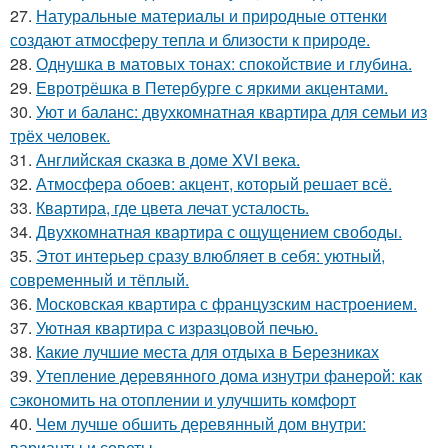
27.
Натуральные материалы и природные оттенки
создают атмосферу тепла и близости к природе.
28.
Однушка в матовых тонах: спокойствие и глубина.
29.
Евротрёшка в Петербурге с яркими акцентами.
30.
Уют и баланс: двухкомнатная квартира для семьи из
трёх человек.
31.
Английская сказка в доме XVI века.
32.
Атмосфера обоев: акцент, который решает всё.
33.
Квартира, где цвета лечат усталость.
34.
Двухкомнатная квартира с ощущением свободы.
35.
Этот интерьер сразу влюбляет в себя: уютный,
современный и тёплый.
36.
Московская квартира с французским настроением.
37.
Уютная квартира с изразцовой печью.
38.
Какие лучшие места для отдыха в Березниках
39.
Утепление деревянного дома изнутри фанерой: как
сэкономить на отоплении и улучшить комфорт
40.
Чем лучше обшить деревянный дом внутри:
варианты и советы