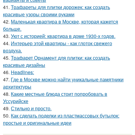
41.
Трафареты для плитки дорожек: как создать
красивые узоры своими руками
42.
Маленькая квартира в Москве, которая кажется
больше.
43.
Уют с историей: квартира в доме 1930-х годов.
44.
Интерьер этой квартиры - как глоток свежего
воздуха.
45.
Трафарет Орнамент для плитки: как создать
красивые дизайны
46.
Headlines:
47.
Где в Москве можно найти уникальные памятники
архитектуры
48.
Какие местные блюда стоит попробовать в
Уссурийске
49.
Стильно и просто.
50.
Как сделать поделки из пластмассовых бутылок:
простые и оригинальные идеи