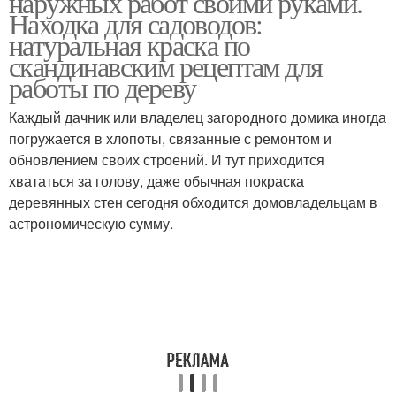
наружных работ своими руками.
Находка для садоводов:
натуральная краска по
скандинавским рецептам для
работы по дереву
Известковая краска
Краска из сажи
Каждый дачник или владелец загородного домика иногда
погружается в хлопоты, связанные с ремонтом и
обновлением своих строений. И тут приходится
Вечная краска
Краска для дерева
хвататься за голову, даже обычная покраска
деревянных стен сегодня обходится домовладельцам в
астрономическую сумму.
Самодельные краски
Масляная краска
Фасадная краска
Водостойкая краска