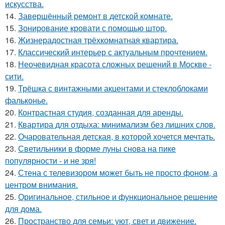
искусства.
14.
Завершённый ремонт в детской комнате.
15.
Зонирование кровати с помощью штор.
16.
Жизнерадостная трёхкомнатная квартира.
17.
Классический интерьер с актуальным прочтением.
18.
Неочевидная красота сложных решений в Москве -
сити.
19.
Трёшка с винтажными акцентами и стеклоблоками
фальконье.
20.
Контрастная студия, созданная для аренды.
21.
Квартира для отдыха: минимализм без лишних слов.
22.
Очаровательная детская, в которой хочется мечтать.
23.
Светильники в форме луны снова на пике
популярности - и не зря!
24.
Стена с телевизором может быть не просто фоном, а
центром внимания.
25.
Оригинальное, стильное и функциональное решение
для дома.
26.
Пространство для семьи: уют, свет и движение.