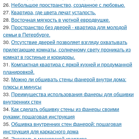
26.
Небольшое пространство, созданное с любовью.
27.
Квартира, где цвета лечат усталость.
28.
Восточная мягкость в уютной евродвушке.
29.
Пространство без дверей - квартира для молодой
семьи в Петербурге.
30.
Отсутствие дверей позволяет взгляду охватывать
прилегающие комнаты, солнечному свету проникать из
комнат в гостиные и коридоры.
31.
Компактная квартира с яркой кухней и продуманной
планировкой.
32.
Можно ли обшивать стены фанерой внутри дома:
плюсы и минусы
33.
Преимущества использования фанеры для обшивки
внутренних стен
34.
Как сделать обшивку стены из фанеры своими
руками: пошаговая инструкция
35.
Обшивка внутренних стен фанерой: пошаговая
инструкция для каркасного дома
36.
Экостиль в московской квартире.