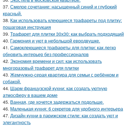
37.
Смелое сочетание: насыщенный синий и глубокий
красный.
38.
Как использовать клеющиеся трафареты под плитку:
пошаговая инструкция
39.
Трафарет для плитки 30х30: как выбрать подходящий
40.
Гармония и уют в небольшой евродвушке.
41.
Самоклеющиеся трафареты для плитки: как легко
обновить интерьер без профессионалов
42.
Экономия времени и сил: как использовать
многоразовый трафарет для плитки
43.
Жемчужно-серая квартира для семьи с ребёнком и
собакой.
44.
Шарм французской кухни: как создать уютную
атмосферу в вашем доме
45.
Ванная, где хочется задержаться подольше.
46.
Маленькая кухня: 6 секретов для удобного интерьера
47.
Дизайн кухни в парижском стиле: как создать уют и
элегантность