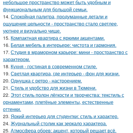
небольшое пространство может быть удобным и
функциональным для большой семьи.
14.
Спокойная палитра, продуманные детали и
ощущение цельности - пространство стало светлее,
уютнее и визуально чище.
15.
Компактная квартира с яркими акцентами.
16.
Белая мебель в интерьере: чистота и гармония.
17.
Студия в мраморном карьере: мини - пространство с
характером.
18.
Кухня - гостиная в современном стиле.
19.
Светлая квартира, где интерьер - фон для жизни.
20.
Однушка с ретро - настроением.
21.
Стиль и удобство для жизни в Тюмени.
22.
Этот стиль полон лёгкости и творчества: текстиль с
орнаментами, плетёные элементы, естественные
оттенки.
23.
Яркий интерьер для студентки: стиль и характер.
24.
Журнальный столик как зеркало характера.
25.
Атмосфера обоев: акцент, который решает всё.