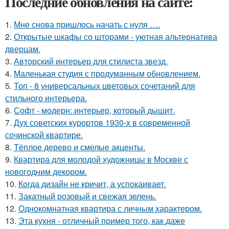
Последние обновления на сайте:
1.
Мне снова пришлось начать с нуля ….
2.
Открытые шкафы со шторами - уютная альтернатива
дверцам.
3.
Авторский интерьер для стилиста звезд.
4.
Маленькая студия с продуманным обновлением.
5.
Топ - 8 универсальных цветовых сочетаний для
стильного интерьера.
6.
Софт - модерн: интерьер, который дышит.
7.
Дух советских курортов 1930-х в современной
сочинской квартире.
8.
Тёплое дерево и смелые акценты.
9.
Квартира для молодой художницы в Москве с
новогодним декором.
10.
Когда дизайн не кричит, а успокаивает.
11.
Закатный розовый и свежая зелень.
12.
Однокомнатная квартира с личным характером.
13.
Эта кухня - отличный пример того, как даже