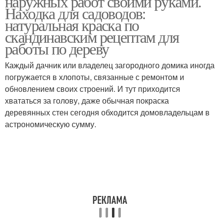
наружных работ своими руками.
Находка для садоводов:
натуральная краска по
скандинавским рецептам для
работы по дереву
Известковая краска
Краска из сажи
Каждый дачник или владелец загородного домика иногда
погружается в хлопоты, связанные с ремонтом и
обновлением своих строений. И тут приходится
Вечная краска
Краска для дерева
хвататься за голову, даже обычная покраска
деревянных стен сегодня обходится домовладельцам в
астрономическую сумму.
Самодельная краска
Масляная краска
Фасадная краска
Водостойкая краска