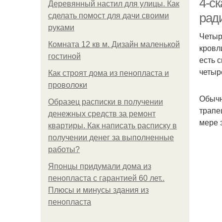
4-с
Деревянный настил для улицы. Как
ради
сделать помост для дачи своими
руками
Четыр
Комната 12 кв м. Дизайн маленькой
кровл
гостиной
есть 
четыр
Как строят дома из пенопласта и
проволоки
Обычн
Образец расписки в получении
трапе
денежных средств за ремонт
мере 
квартиры. Как написать расписку в
получении денег за выполненные
работы?
Японцы придумали дома из
пенопласта с гарантией 60 лет..
Плюсы и минусы здания из
пенопласта