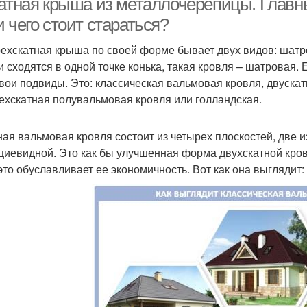
катная крыша из металлочерепицы. Главн
 чего стоит стараться?
ехскатная крыша по своей форме бывает двух видов: шатро
и сходятся в одной точке конька, такая кровля – шатровая. Е
свои подвиды. Это: классическая вальмовая кровля, двуска
ехскатная полувальмовая кровля или голландская.
ая вальмовая кровля состоит из четырех плоскостей, две и
циевидной. Это как бы улучшенная форма двухскатной кров
это обуславливает ее экономичность. Вот как она выглядит: