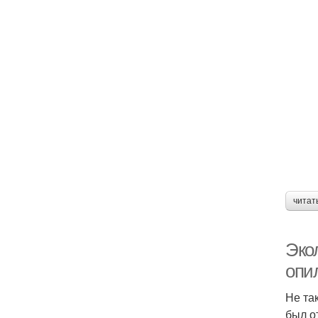
читат
Эко
опи
Не та
был о