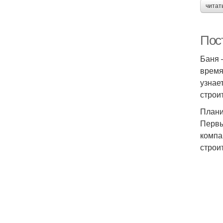
читат
Пос
Баня 
время
узнае
строи
Плани
Первы
компа
строи