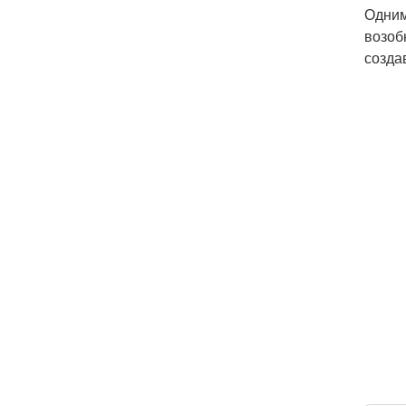
Одним
возоб
созда