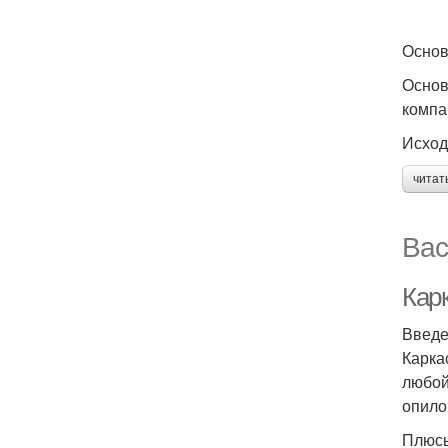
Основ
Основ
компа
Исход
читат
Вас
Кар
Введ
Карка
любой
опило
Плюсы