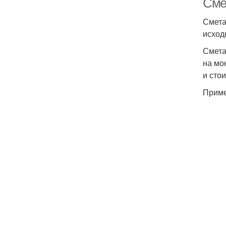
Смет
Смета
исход
Смета
на мо
и сто
Приме