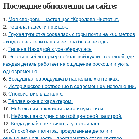
Последние обновления на сайте:
1.
Моя свекровь - настоящая "Королева Чистоты".
2.
Решила навести порядок.
3.
Глухая туристка сорвалась с горы почти на 700 метров
- когда спасатели нашли её, она была не одна.
4.
Тишина Находкой в ухе обернулась.
5.
Эстетичный интерьер небольшой кухни - гостиной, где
каждая деталь работает на ощущение роскоши и уюта
одновременно.
6.
Воздушная евродвушка в пастельных оттенках.
7.
Историческое настроение в современном исполнении.
8.
Спокойствие в деталях.
9.
Тёплая кухня с характером.
10.
Небольшая прихожая - максимум стиля.
11.
Небольшая студия с мягкой цветовой палитрой.
12.
Когда дизайн не кричит, а успокаивает.
13.
Спокойная палитра, продуманные детали и
ощущение цельности - пространство стало светлее,