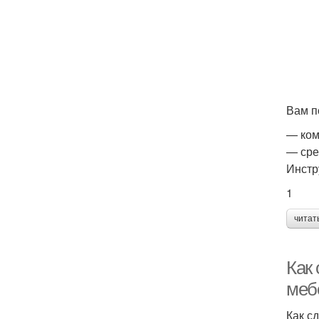
Вам п
— ком
— сре
Инстр
1
читат
Как
меб
Как с