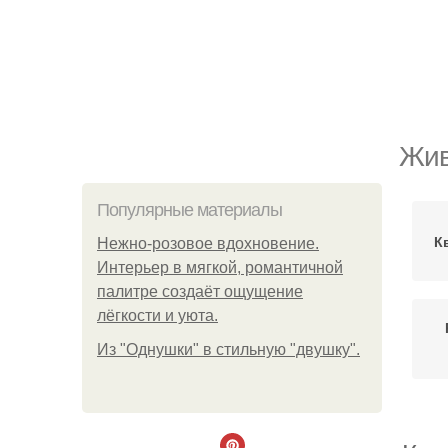
Жив
Популярные материалы
К
Нежно-розовое вдохновение.
Интерьер в мягкой, романтичной
палитре создаёт ощущение
лёгкости и уюта.
Из "Однушки" в стильную "двушку".