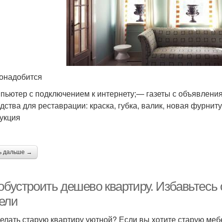
онадобится
пьютер с подключением к интернету;— газеты с объявления
дства для реставрации: краска, губка, валик, новая фурнитур
укция
ь дальше →
 обустроить дешево квартиру. Избавьтесь
ели
делать старую квартиру уютной? Если вы хотите старую меб