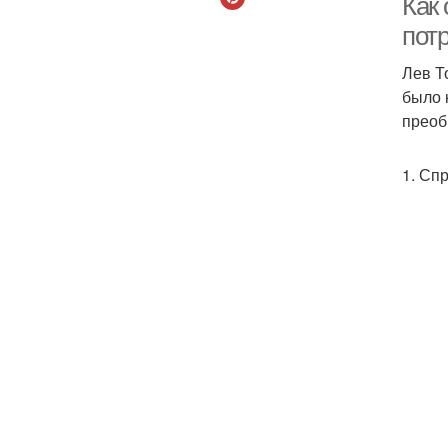
Как 
потр
Лев Т
было 
преоб
1. Сп