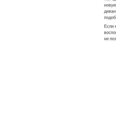
новую
диван
подоб
Если 
воспо
не по