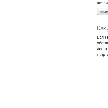
появи
читат
Как 
Если 
обста
доста
кварт