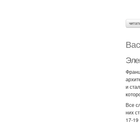
читат
Вас
Эле
Франц
архит
и ста
котор
Все с
них с
17-19 