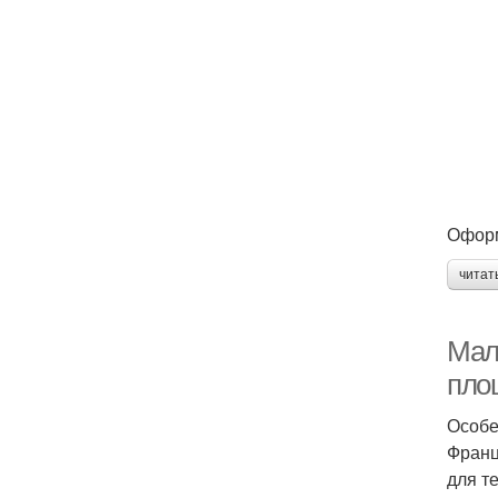
Оформ
читат
Мал
пло
Особе
Франц
для т