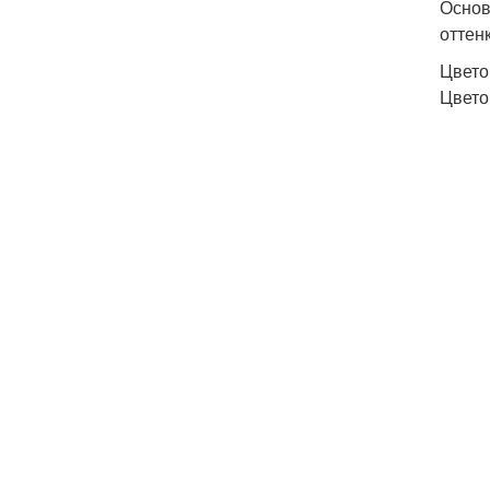
Основ
оттен
Цвето
Цвето