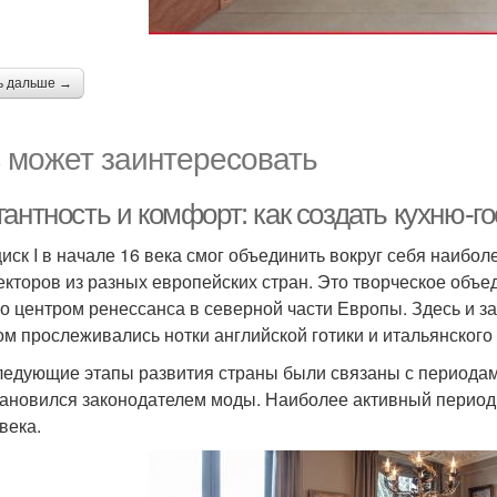
ь дальше →
 может заинтересовать
гантность и комфорт: как создать кухню-
иск I в начале 16 века смог объединить вокруг себя наибо
екторов из разных европейских стран. Это творческое объ
ло центром ренессанса в северной части Европы. Здесь и з
ом прослеживались нотки английской готики и итальянского
ледующие этапы развития страны были связаны с периода
тановился законодателем моды. Наиболее активный период
века.