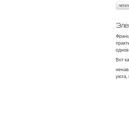
читат
Эле
Франц
практ
однов
Вот к
ненав
уюта,