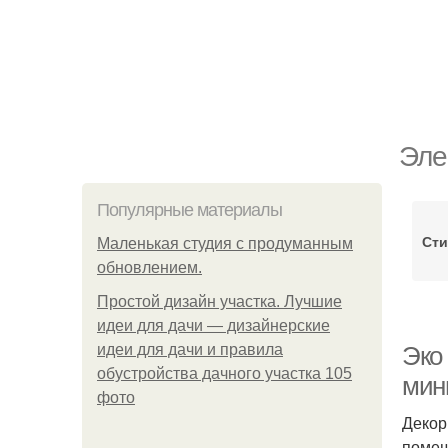
Эле
Популярные материалы
Сти
Маленькая студия с продуманным
обновлением.
Простой дизайн участка. Лучшие
идеи для дачи — дизайнерские
идеи для дачи и правила
Эко
обустройства дачного участка 105
мин
фото
Декор
помещ