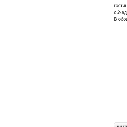
гости
объед
В обо
читат