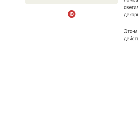
свети
декор
Это-м
дейст