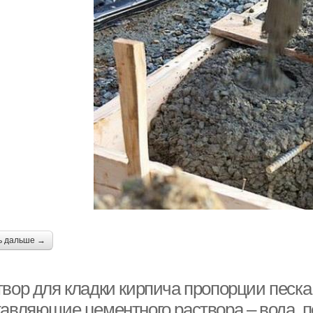
ь дальше →
твор для кладки кирпича пропорции песка
тавляющие цементного раствора – вода, п