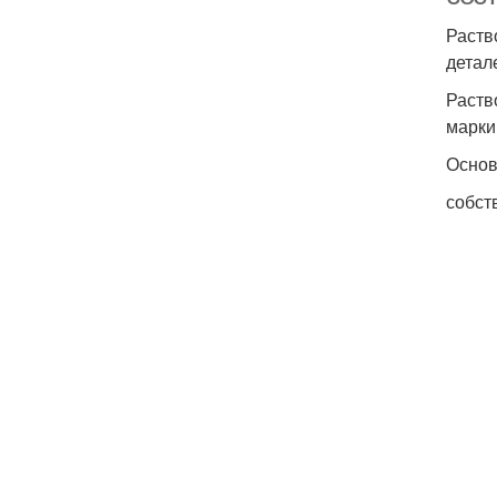
Раств
детале
Раств
марки
Основ
собст