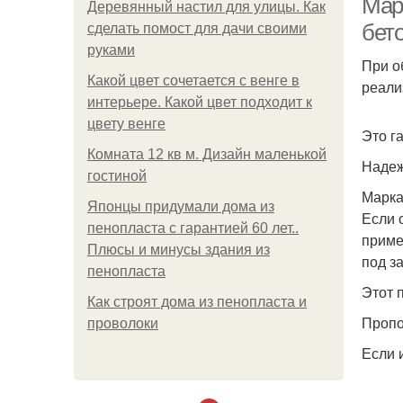
Мар
Деревянный настил для улицы. Как
бето
сделать помост для дачи своими
руками
При о
Какой цвет сочетается с венге в
реали
интерьере. Какой цвет подходит к
цвету венге
Это г
Комната 12 кв м. Дизайн маленькой
Надеж
гостиной
Марк
Японцы придумали дома из
Если 
пенопласта с гарантией 60 лет..
приме
Плюсы и минусы здания из
под з
пенопласта
Этот 
Как строят дома из пенопласта и
Пропо
проволоки
Если 