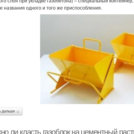
ого слоя при укладке газобетона) – специальный контейнер,
е названия одного и того же приспособления.
ь дальше →
но ли класть газоблок на цементный раст