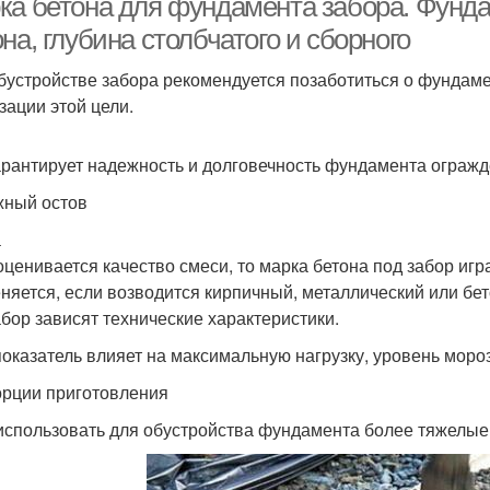
ка бетона для фундамента забора. Фунда
на, глубина столбчатого и сборного
бустройстве забора рекомендуется позаботиться о фундаме
зации этой цели.
арантирует надежность и долговечность фундамента огражд
ный остов
а
оценивается качество смеси, то марка бетона под забор и
няется, если возводится кирпичный, металлический или бе
абор зависят технические характеристики.
показатель влияет на максимальную нагрузку, уровень мор
рции приготовления
использовать для обустройства фундамента более тяжелые с