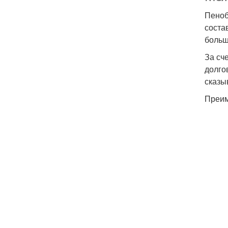
Пеноб
соста
больш
За сч
долго
сказы
Преим