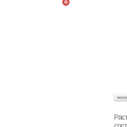
читат
Рас
сос