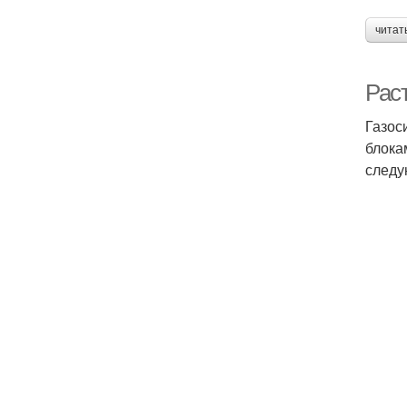
читат
Рас
Газос
блока
следу