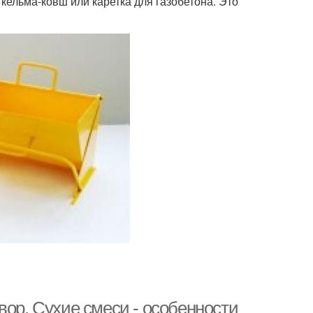
 кельма-ковш или каретка для газобетона. Это
вор. Сухие смеси - особенности