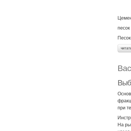
Цеме
песок
Песок
читат
Вас
Выб
Основ
фракц
при т
Инстр
На ры