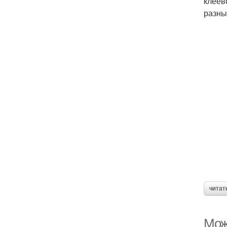
клеев
разны
читат
Мож