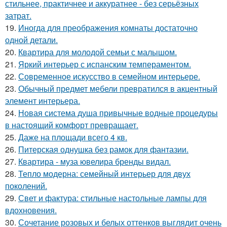
стильнее, практичнее и аккуратнее - без серьёзных
затрат.
19.
Иногда для преображения комнаты достаточно
одной детали.
20.
Квартира для молодой семьи с малышом.
21.
Яркий интерьер с испанским темпераментом.
22.
Современное искусство в семейном интерьере.
23.
Обычный предмет мебели превратился в акцентный
элемент интерьера.
24.
Новая система душа привычные водные процедуры
в настоящий комфорт превращает.
25.
Даже на площади всего 4 кв.
26.
Питерская однушка без рамок для фантазии.
27.
Квартира - муза ювелира бренды видал.
28.
Тепло модерна: семейный интерьер для двух
поколений.
29.
Свет и фактура: стильные настольные лампы для
вдохновения.
30.
Сочетание розовых и белых оттенков выглядит очень