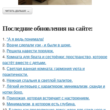
читать дальше →
Последние обновления на сайте:
1.
"А я ведь понимала!
2.
Врачи сделали узи - и были в шоке.
3.
Решила навести порядок.
4.
Комната для брата и сестрёнки: пространство, которое
растёт вместе с детьми.
5.
Светлая ванная комната: гармония уюта и
практичности.
6.
Нежная спальня в светлой палитре.
7.
Лёгкий интерьер с характером: минимализм, сканди и
нотки бохо.
8.
Прихожая, которая встречает с настроением.
9.
Минимализм, в котором есть глубина.
10.
Балкон как продолжение дома: идеи для стильного и