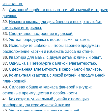
изысканно.
31.
Лимонный сорбет и пыльно - синий: смелый интерьер
двушки.
32.
Немного юмора для дизайнеров и всех, кто любит
стильные интерьеры.
33.
Спортивное настроение в детской.
34.
Уютная евродвушка с восточными нотками.
35.
Используйте шаблоны, чтобы заранее продумать
расположение картин и избежать хаоса на стене.
36.
Квартира для мамы с двумя детьми: личный опыт.
37.
Однушка в Петербурге с мягкой элегантностью.
38.
Сдержанная элегантность в серо - белой палитре.
39.
Компактная квартира с яркой кухней и продуманной
планировкой.
40.
Силовая обшивка каркаса фанерой изнутри:
основные преимущества и особенности
41.
Как создать уникальный дизайн с помощью
трафарета для керамической плитки
42.
Уют у моря: студия с видом и тишиной.