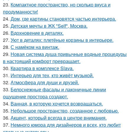
23.
Компактное пространство, но сколько вкуса и
продуманности!
24.
Дом, где картины становятся частью интерьера.
25.
Детская мечты в ЖК "Self", Москва.
26.
Вдохновение в деталях.
27.
Уют в деталях: плетёные корзины в интерьере.
28.
С намёком на винтаж.
29.
Новая система душа привычные водные процедуры
в настоящий комфорт превращает.
30.
Квартира в комплексе Slava.
31.
Интерьер для тех, кто живёт музыкой.
32.
Атмосфера для души и друзей.
33.
Белоснежные фасады и лаконичные линии
ощущение простора создают.
34.
Ванная, в которую хочется возвращаться.
35.
Небольшое пространство, созданное с любовью.
36.
Акцент, который всегда в центре внимания.
37.
Немного юмора для дизайнеров и всех, кто любит
стильные интерьеры.