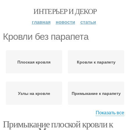
ИНТЕРЬЕР И ДЕКОР
главная
новости
статьи
Кровли без парапета
Плоская кровля
Кровли к парапету
Узлы на кровле
Примыкание к парапету
Показать все
Примыкание плоской кровли к
Рулонная кровля
Подведение к парапету