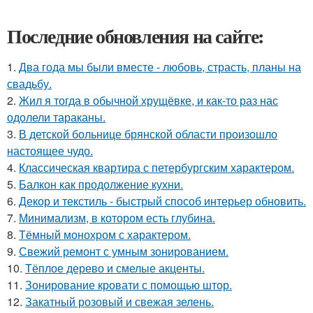
Последние обновления на сайте:
1.
Два года мы были вместе - любовь, страсть, планы на
свадьбу.
2.
Жил я тогда в обычной хрущёвке, и как-то раз нас
одолели тараканы.
3.
В детской больнице брянской области произошло
настоящее чудо.
4.
Классическая квартира с петербургским характером.
5.
Балкон как продолжение кухни.
6.
Декор и текстиль - быстрый способ интерьер обновить.
7.
Минимализм, в котором есть глубина.
8.
Тёмный монохром с характером.
9.
Свежий ремонт с умным зонированием.
10.
Тёплое дерево и смелые акценты.
11.
Зонирование кровати с помощью штор.
12.
Закатный розовый и свежая зелень.