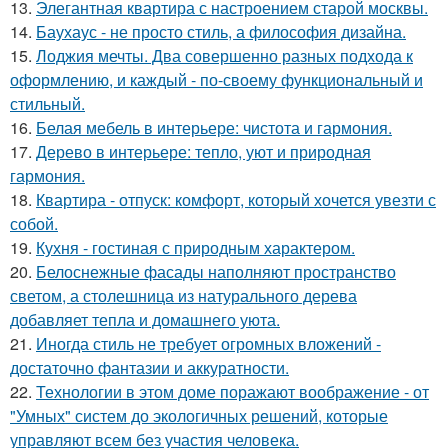
13.
Элегантная квартира с настроением старой москвы.
14.
Баухаус - не просто стиль, а философия дизайна.
15.
Лоджия мечты. Два совершенно разных подхода к
оформлению, и каждый - по-своему функциональный и
стильный.
16.
Белая мебель в интерьере: чистота и гармония.
17.
Дерево в интерьере: тепло, уют и природная
гармония.
18.
Квартира - отпуск: комфорт, который хочется увезти с
собой.
19.
Кухня - гостиная с природным характером.
20.
Белоснежные фасады наполняют пространство
светом, а столешница из натурального дерева
добавляет тепла и домашнего уюта.
21.
Иногда стиль не требует огромных вложений -
достаточно фантазии и аккуратности.
22.
Технологии в этом доме поражают воображение - от
"Умных" систем до экологичных решений, которые
управляют всем без участия человека.