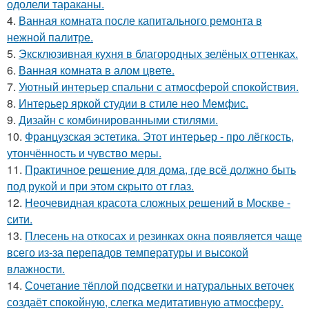
одолели тараканы.
4.
Ванная комната после капитального ремонта в
нежной палитре.
5.
Эксклюзивная кухня в благородных зелёных оттенках.
6.
Ванная комната в алом цвете.
7.
Уютный интерьер спальни с атмосферой спокойствия.
8.
Интерьер яркой студии в стиле нео Мемфис.
9.
Дизайн с комбинированными стилями.
10.
Французская эстетика. Этот интерьер - про лёгкость,
утончённость и чувство меры.
11.
Практичное решение для дома, где всё должно быть
под рукой и при этом скрыто от глаз.
12.
Неочевидная красота сложных решений в Москве -
сити.
13.
Плесень на откосах и резинках окна появляется чаще
всего из-за перепадов температуры и высокой
влажности.
14.
Сочетание тёплой подсветки и натуральных веточек
создаёт спокойную, слегка медитативную атмосферу.