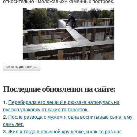
относительно «моложавых» каменных построек.
читать дальше →
Последние обновления на сайте:
1.
Перебирала его вещи и в рюкзаке наткнулась на
пустую упаковку от каких-то таблеток.
2.
После развода с мужем я одна воспитываю сына, ему
семь лет.
3.
Жил я тогда в обычной хрущёвке, и как-то раз нас