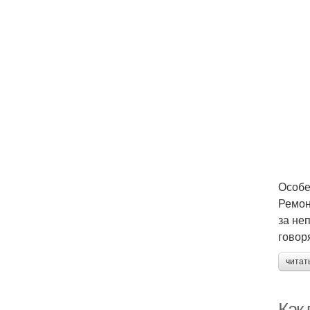
Особе
Ремон
за не
говор
читат
Как