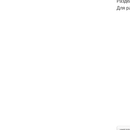
Разде
Для р