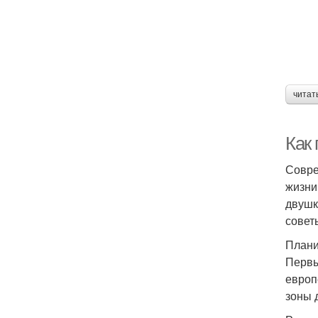
читат
Как
Совре
жизни
двушк
совет
Плани
Первы
европ
зоны 