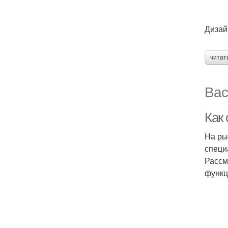
Дизай
читат
Вас
Как
На ры
специ
Рассм
функц