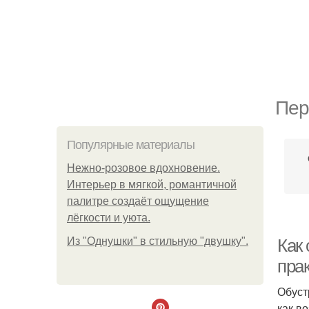
Пер
Популярные материалы
Нежно-розовое вдохновение.
Интерьер в мягкой, романтичной
палитре создаёт ощущение
лёгкости и уюта.
Из "Однушки" в стильную "двушку".
Как
пра
Обуст
как в