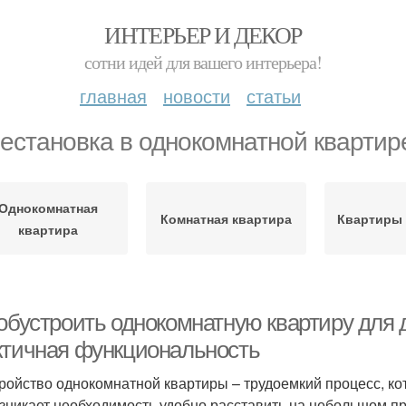
ИНТЕРЬЕР И ДЕКОР
сотни идей для вашего интерьера!
главная
новости
статьи
естановка в однокомнатной квартир
Однокомнатная
Комнатная квартира
Квартиры 
квартира
 обустроить однокомнатную квартиру для 
ктичная функциональность
ройство однокомнатной квартиры – трудоемкий процесс, кот
озникает необходимость удобно расставить на небольшом п