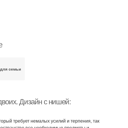
е
для семьи
двоих. Дизайн с нишей:
орый требует немалых усилий и терпения, так
ространстве все необходимые предметы и