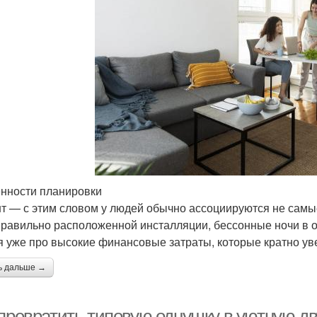
нности планировки
т — с этим словом у людей обычно ассоциируются не самые
правильно расположенной инсталляции, бессонные ночи в об
я уже про высокие финансовые затраты, которые кратно ув
ь дальше →
 превратить типовую однушку в уютную дв