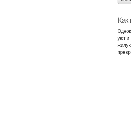
читат
Как 
Однок
уют и
жилую
превр