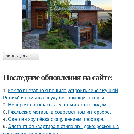
читать дальше →
Последние обновления на сайте:
1.
Как-то внезапно я решила устроить себе "Ручной
Режим" и помыть посуду без помощи техники.
2.
Невероятная красота: уютный холл с видом.
3.
Гжельские мотивы в современном интерьере.
4.
Светлая хрущёвка с ощущением простора.
5.
Элегантная квартира в стиле ар - деко: роскошь в
современном прочтении.