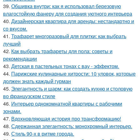
39.
Обшивка внутри: как я использовал березовую
влагостойкую фанеру для создания уютного интерьера
40.
Дизайнерская квартира для аренды: нестандартно и
со вкусом.
41.
Трафарет многоразовый для плитки: как выбрать
лучший
42.
Как выбрать трафареты для пола: советы и
рекомендации
43.
Детская в пастельных тонах с вау - эффектом.
44.
Парижские кулинарные хитрости: 10 уловок, которые
должен знать каждый гурман
45.
Элегантность и шарм: как создать кухню и столовую
во французском стиле
46.
Интерьер однокомнатной квартиры с рабочими
зонами.
47.
Вдохновляющая история про трансформацию!
48.
Сдержанная элегантность: монохромный интерьер.
49.
Стиль 90-х в ритме города.