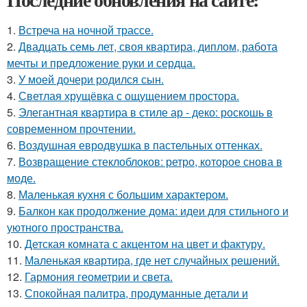
1.
Встреча на ночной трассе.
2.
Двадцать семь лет, своя квартира, диплом, работа
мечты и предложение руки и сердца.
3.
У моей дочери родился сын.
4.
Светлая хрущёвка с ощущением простора.
5.
Элегантная квартира в стиле ар - деко: роскошь в
современном прочтении.
6.
Воздушная евродвушка в пастельных оттенках.
7.
Возвращение стеклоблоков: ретро, которое снова в
моде.
8.
Маленькая кухня с большим характером.
9.
Балкон как продолжение дома: идеи для стильного и
уютного пространства.
10.
Детская комната с акцентом на цвет и фактуру.
11.
Маленькая квартира, где нет случайных решений.
12.
Гармония геометрии и света.
13.
Спокойная палитра, продуманные детали и