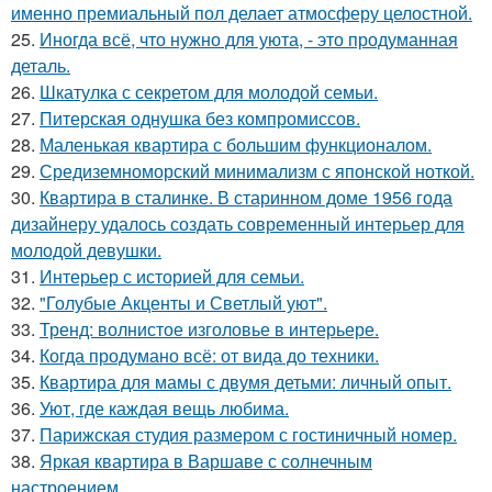
именно премиальный пол делает атмосферу целостной.
25.
Иногда всё, что нужно для уюта, - это продуманная
деталь.
26.
Шкатулка с секретом для молодой семьи.
27.
Питерская однушка без компромиссов.
28.
Маленькая квартира с большим функционалом.
29.
Средиземноморский минимализм с японской ноткой.
30.
Квартира в сталинке. В старинном доме 1956 года
дизайнеру удалось создать современный интерьер для
молодой девушки.
31.
Интерьер с историей для семьи.
32.
"Голубые Акценты и Светлый уют".
33.
Тренд: волнистое изголовье в интерьере.
34.
Когда продумано всё: от вида до техники.
35.
Квартира для мамы с двумя детьми: личный опыт.
36.
Уют, где каждая вещь любима.
37.
Парижская студия размером с гостиничный номер.
38.
Яркая квартира в Варшаве с солнечным
настроением.