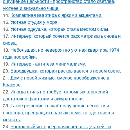
ощущение цельности - пространство стало светлее,
уютнее и визуально чище.
14.
Компактная квартира с яркими акцентами.
15.
Уютная студия у моря.
16.
Уютная однушка, которая стала местом силы.
17.
Интерьер, который хочется рассматривать снова и
снова.
18.
Небольшая, но невероятно уютная квартира 1974
года постройки.
19.
Интерьер - антитеза минимализму.
20.
Евродвушка, которая раскрывается в новом свете.
21.
Дом с новой жизнью: смелое преображение в
Кракове.
22.
Иногда стиль не требует огромных вложений -
достаточно фантазии и аккуратности.
23.
Такое решение создаёт ощущение лёгкости и
простора, превращая спальню в место, где хочется
мечтать.
24.
Роскошный интерьер начинается с деталей - и