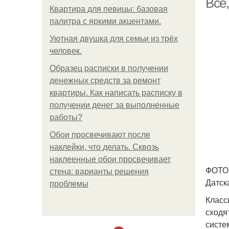
Все
Квартира для певицы: базовая
палитра с яркими акцентами.
Уютная двушка для семьи из трёх
человек.
Образец расписки в получении
денежных средств за ремонт
квартиры. Как написать расписку в
получении денег за выполненные
работы?
Обои просвечивают после
наклейки, что делать. Сквозь
наклеенные обои просвечивает
ФОТО:
стена: варианты решения
Датск
проблемы
Класс
сходя
систе