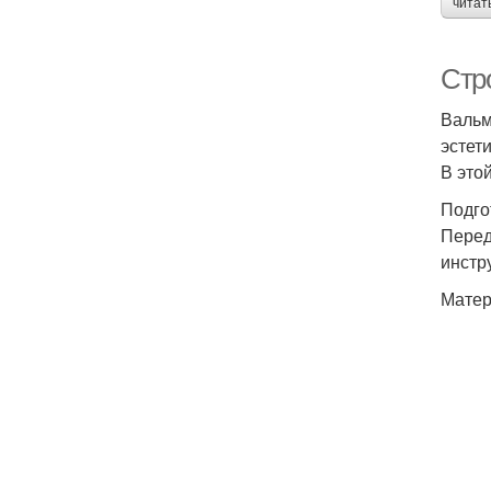
читат
Стр
Вальм
эстет
В это
Подго
Перед
инстр
Матер