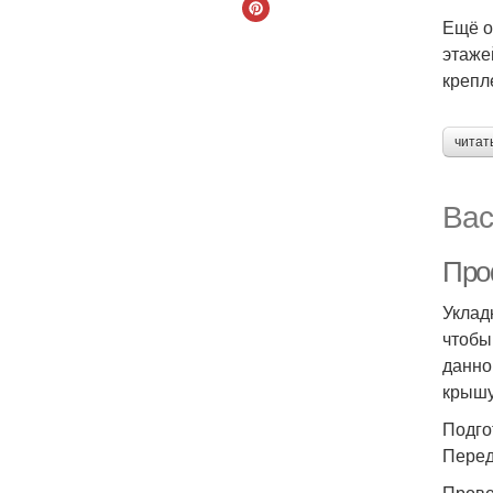
Ещё о
этаже
крепл
читат
Вас
Про
Уклад
чтобы
данно
крышу
Подго
Перед
Прове