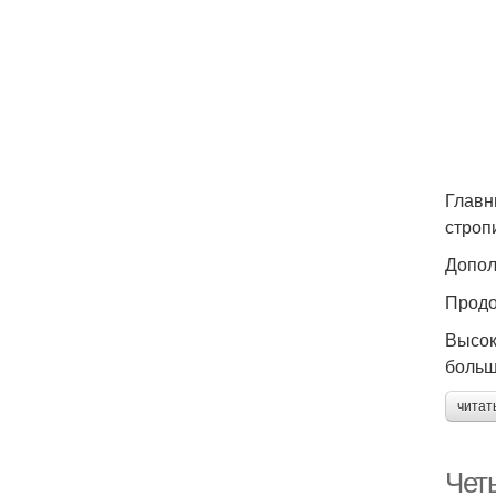
Главн
строп
Допол
Продо
Высок
больш
читат
Четы