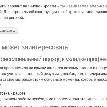
дин вариант вальмовой кровли – так называемая америка
й. Для стропильной конструкции такой крыши устанавлива
ения ригелей.
ь дальше →
 может заинтересовать
фессиональный подход к укладке профна
ка профнастила на крышу является важным этапом в процес
 получить качественный результат, необходимо придержив
й статье мы рассмотрим основные моменты, которые необх
.
товка к работе
 началом работы необходимо провести подготовительные 
рить состояние крыши и выявить все повреждения, которые