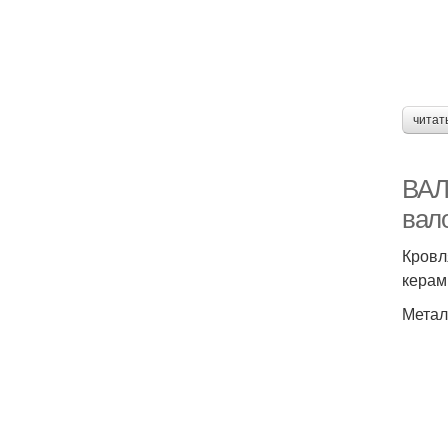
читат
ВАЛ
вал
Кровл
керам
Метал