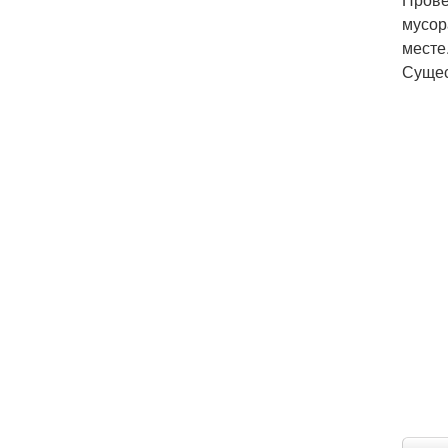
мусор
месте
Сущес