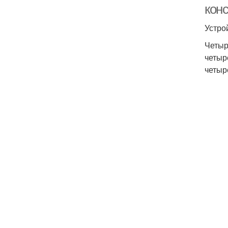
кон
Устро
Четыр
четыр
четыр