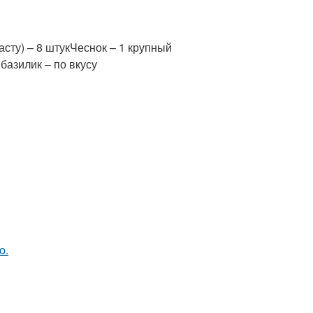
сту) – 8 штукЧеснок – 1 крупный
базилик – по вкусу
о.