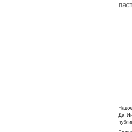
пас
Надое
Да. И
публи
Болон