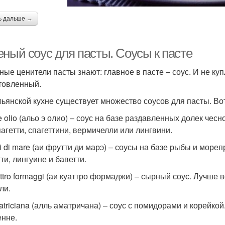
ь дальше →
еный соус для пасты. Соусы к пасте
ные ценители пасты знают: главное в пасте – соус. И не ку
товленный.
льянской кухне существует множество соусов для пасты. Во
 e olio (альо э олио) – соус на базе раздавленных долек че
пагетти, спагеттини, вермичелли или лингвини.
tti di mare (аи фрутти ди марэ) – соусы на базе рыбы и мор
ти, лингуине и баветти.
attro formaggi (аи куаттро формаджи) – сырный соус. Лучше 
ли.
matriciana (алль аматричана) – соус с помидорами и корейкой
енне.