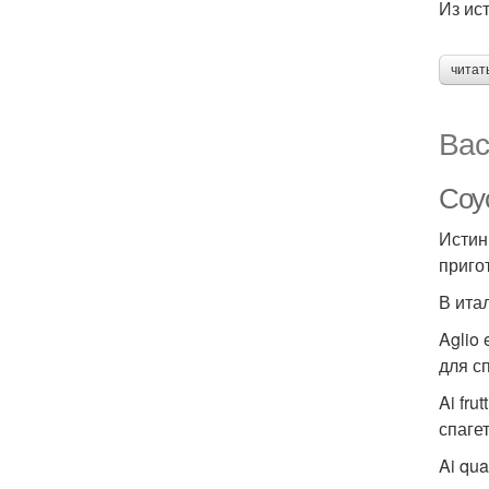
Из ис
читат
Вас
Соу
Истин
приго
В ита
Aglio
для с
Ai fru
спагет
Ai qu