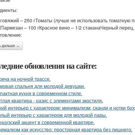
диенты:
говяжий – 250 гТоматы (лучше не использовать томатную па
кПармезан – 100 гКрасное вино – 1/2 стаканаЧерный перец, 
товление:
ь дальше →
ледние обновления на сайте:
реча на ночной трассе.
мовая спальня для молодой девушки.
пактная кухня в современном стиле.
тлая квартира - оазис с элементами экостиля.
кий интерьер с характером: минимализм, сканди и нотки бох
лый интерьер с характером для молодой пары.
нцузский акцент в современной квартире.
имализм как искусство: просторная квартира без лишнего.