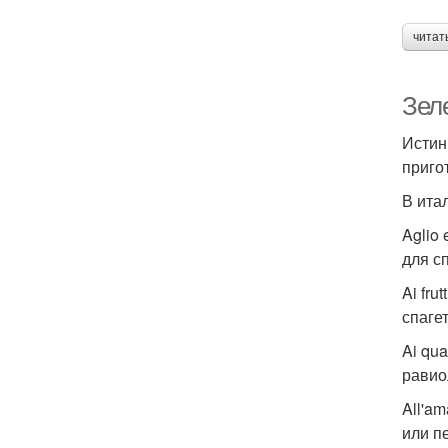
читат
Зел
Истин
приго
В ита
Aglio
для с
Ai fru
спагет
Ai qu
равио
All'a
или п