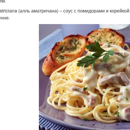
ли.
matriciana (алль аматричана) – соус с помидорами и корейкой
енне.