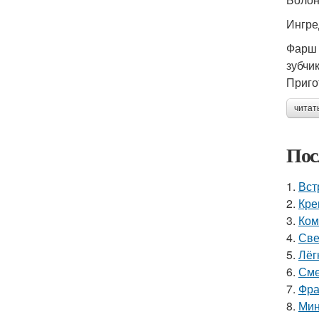
Ингре
Фарш 
зубчи
Приго
читат
Пос
1.
Вст
2.
Кре
3.
Ком
4.
Све
5.
Лёг
6.
Сме
7.
Фра
8.
Мин