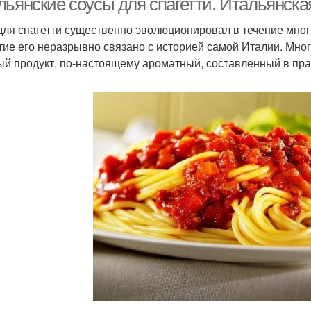
ьянские соусы для спагетти. Итальянская
для спагетти существенно эволюционировал в течение многи
тие его неразрывно связано с историей самой Италии. Мног
ый продукт, по-настоящему ароматный, составленный в прав