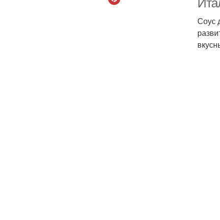
Итал
Соус 
разви
вкусн