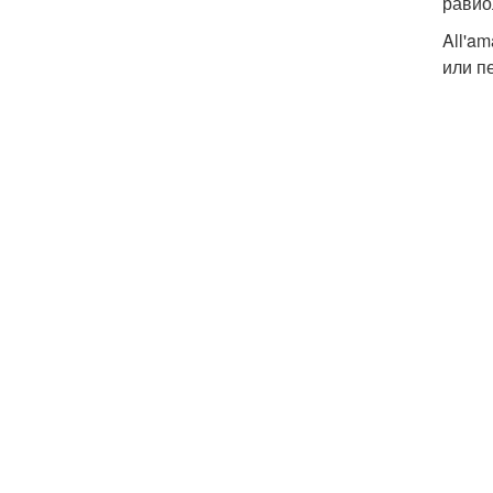
равио
All'a
или п