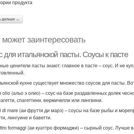
тории продукта
ь дальше →
 может заинтересовать
с для итальянской пасты. Соусы к пасте
ные ценители пасты знают: главное в пасте – соус. И не ку
товленный.
льянской кухне существует множество соусов для пасты. Во
 e olio (альо э олио) – соус на базе раздавленных долек че
пагетти, спагеттини, вермичелли или лингвини.
tti di mare (аи фрутти ди марэ) – соусы на базе рыбы и мор
ти, лингуине и баветти.
attro formaggi (аи куаттро формаджи) – сырный соус. Лучше 