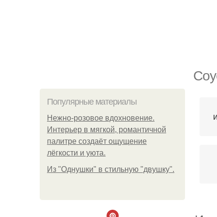
Соу
Популярные материалы
И
Нежно-розовое вдохновение.
Интерьер в мягкой, романтичной
палитре создаёт ощущение
лёгкости и уюта.
Из "Однушки" в стильную "двушку".