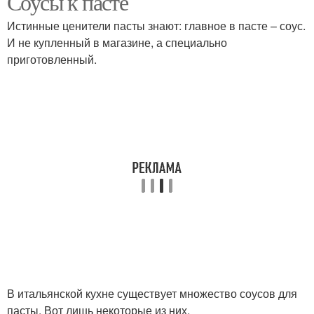
Соусы к пасте
Истинные ценители пасты знают: главное в пасте – соус.
И не купленный в магазине, а специально
приготовленный.
Соус к макаронам
Соус из томатной пасты
Итальянские соусы
Грибной соус
Овощные соусы
Соусы для пасты
Соусы для спагетти
Соус для спагетти
В итальянской кухне существует множество соусов для
пасты. Вот лишь некоторые из них.