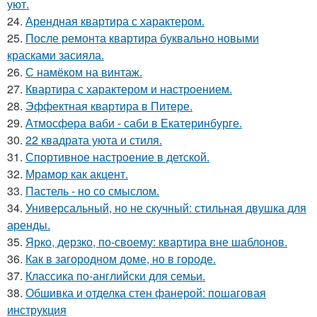
уют.
24.
Арендная квартира с характером.
25.
После ремонта квартира буквально новыми
красками засияла.
26.
С намёком на винтаж.
27.
Квартира с характером и настроением.
28.
Эффектная квартира в Питере.
29.
Атмосфера ваби - саби в Екатеринбурге.
30.
22 квадрата уюта и стиля.
31.
Спортивное настроение в детской.
32.
Мрамор как акцент.
33.
Пастель - но со смыслом.
34.
Универсальный, но не скучный: стильная двушка для
аренды.
35.
Ярко, дерзко, по-своему: квартира вне шаблонов.
36.
Как в загородном доме, но в городе.
37.
Классика по-английски для семьи.
38.
Обшивка и отделка стен фанерой: пошаговая
инструкция