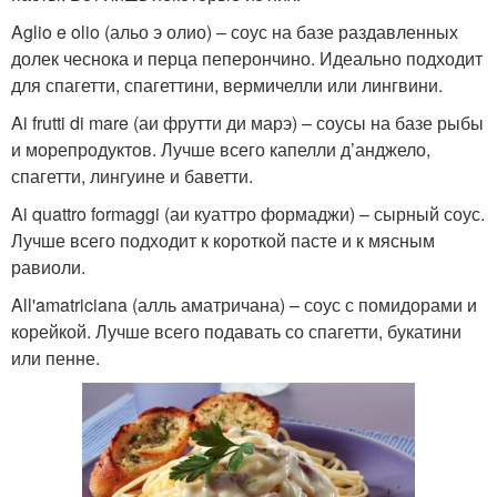
Aglio e olio (альо э олио) – соус на базе раздавленных
долек чеснока и перца пеперончино. Идеально подходит
Соус для пиццы
для спагетти, спагеттини, вермичелли или лингвини.
Ai frutti di mare (аи фрутти ди марэ) – соусы на базе рыбы
и морепродуктов. Лучше всего капелли д’анджело,
спагетти, лингуине и баветти.
Ai quattro formaggi (аи куаттро формаджи) – сырный соус.
Лучше всего подходит к короткой пасте и к мясным
равиоли.
All'amatriciana (алль аматричана) – соус с помидорами и
корейкой. Лучше всего подавать со спагетти, букатини
или пенне.