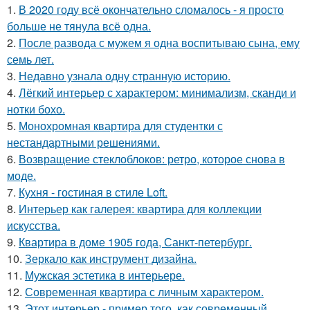
1.
В 2020 году всё окончательно сломалось - я просто
больше не тянула всё одна.
2.
После развода с мужем я одна воспитываю сына, ему
семь лет.
3.
Недавно узнала одну странную историю.
4.
Лёгкий интерьер с характером: минимализм, сканди и
нотки бохо.
5.
Монохромная квартира для студентки с
нестандартными решениями.
6.
Возвращение стеклоблоков: ретро, которое снова в
моде.
7.
Кухня - гостиная в стиле Loft.
8.
Интерьер как галерея: квартира для коллекции
искусства.
9.
Квартира в доме 1905 года, Санкт-петербург.
10.
Зеркало как инструмент дизайна.
11.
Мужская эстетика в интерьере.
12.
Современная квартира с личным характером.
13.
Этот интерьер - пример того, как современный