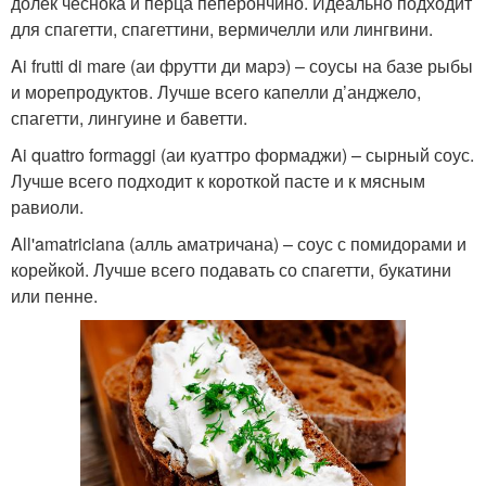
долек чеснока и перца пеперончино. Идеально подходит
для спагетти, спагеттини, вермичелли или лингвини.
Ai frutti di mare (аи фрутти ди марэ) – соусы на базе рыбы
и морепродуктов. Лучше всего капелли д’анджело,
спагетти, лингуине и баветти.
Ai quattro formaggi (аи куаттро формаджи) – сырный соус.
Лучше всего подходит к короткой пасте и к мясным
равиоли.
All'amatriciana (алль аматричана) – соус с помидорами и
корейкой. Лучше всего подавать со спагетти, букатини
или пенне.