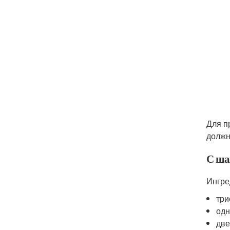
Для п
должн
С ша
Ингре
три
одн
две