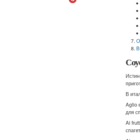
О
В
Соу
Истин
приго
В ита
Aglio
для с
Ai fru
спагет