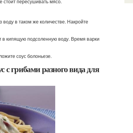
Не стоит пересушивать мясо.
ю воду в таком же количестве. Накройте
оит в кипящую подсоленную воду. Время варки
ыложите соус болоньезе.
 с грибами разного вида для