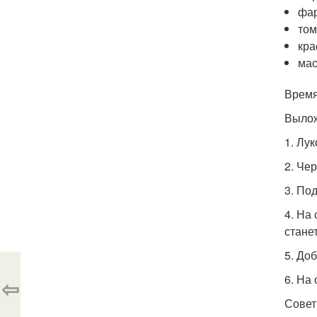
фар
том
кра
мас
Время
Вылож
1. Лу
2. Че
3. По
4. На
стане
5. До
6. На
⇦
Совет