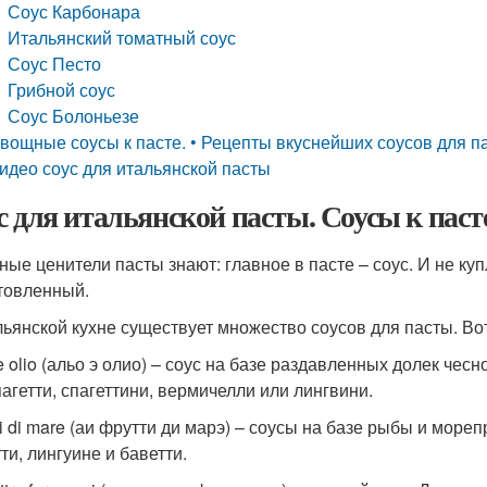
Соус Карбонара
Итальянский томатный соус
Соус Песто
Грибной соус
Соус Болоньезе
вощные соусы к пасте. • Рецепты вкуснейших соусов для п
идео соус для итальянской пасты
с для итальянской пасты. Соусы к паст
ные ценители пасты знают: главное в пасте – соус. И не ку
товленный.
льянской кухне существует множество соусов для пасты. Во
 e olio (альо э олио) – соус на базе раздавленных долек че
пагетти, спагеттини, вермичелли или лингвини.
tti di mare (аи фрутти ди марэ) – соусы на базе рыбы и мор
ти, лингуине и баветти.