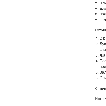
нем
две
пол
сол
Готов
В р
Лук
сли
Жар
Пос
при
Зал
Сли
С ве
Ингре