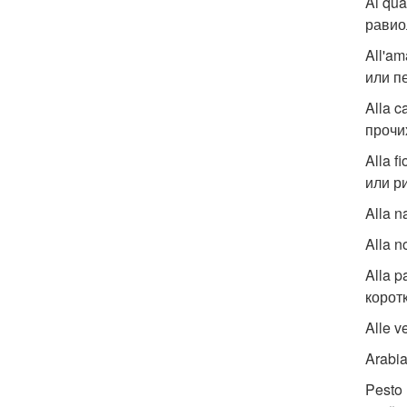
Ai qu
равио
All'a
или п
Alla 
прочи
Alla 
или ри
Alla 
Alla 
Alla 
корот
Alle 
Arabi
Pesto