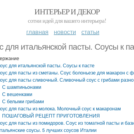
ИНТЕРЬЕР И ДЕКОР
сотни идей для вашего интерьера!
главная
новости
статьи
с для итальянской пасты. Соусы к п
ержание
оус для итальянской пасты. Соусы к пасте
оус для пасты из сметаны. Соус болоньезе для макарон с
оус для пасты сливочный. Сливочный соус с грибами разно
С шампиньонами
С вешенками
С белыми грибами
оус для пасты из молока. Молочный соус к макаронам
ПОШАГОВЫЙ РЕЦЕПТ ПРИГОТОВЛЕНИЯ
оус для пасты из помидоров. Соус из томатной пасты и баз
тальянские соусы. 5 лучших соусов Италии