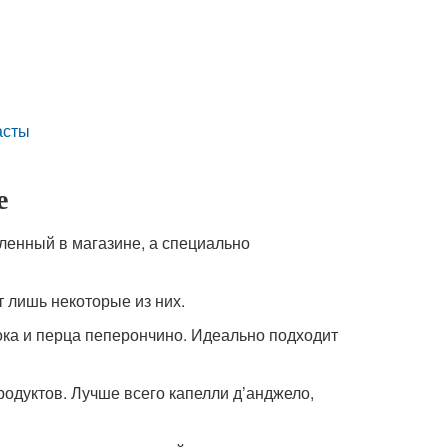
асты
е
пленный в магазине, а специально
т лишь некоторые из них.
снока и перца пеперончино. Идеально подходит
епродуктов. Лучше всего капелли д’анджело,