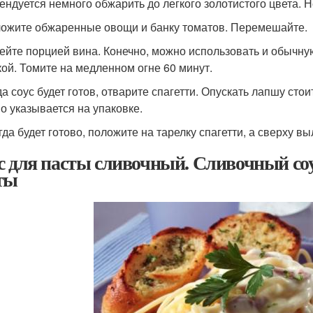
ендуется немного обжарить до легкого золотистого цвета. 
ложите обжаренные овощи и банку томатов. Перемешайте.
лейте порцией вина. Конечно, можно использовать и обычну
ой. Томите на медленном огне 60 минут.
гда соус будет готов, отварите спагетти. Опускать лапшу ст
о указывается на упаковке.
огда будет готово, положите на тарелку спагетти, а сверху в
с для пасты сливочный. Сливочный соус
ты