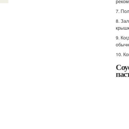
реком
7. По
8. За
крышк
9. Ко
обычн
10. К
Соу
пас