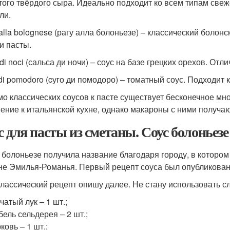
того твёрдого сыра. Идеально подходит ко всем типам све
ли.
alla bolognese (рагу алла болоньезе) – классический болон
и пасты.
di noci (сальса ди ночи) – соус на базе грецких орехов. От
di pomodoro (cуго ди помодоро) – томатный соус. Подходит 
о классических соусов к пасте существует бесконечное мно
ение к итальянской кухне, однако макароны с ними получа
с для пасты из сметаны. Соус болоньез
 болоньезе получила название благодаря городу, в котором
не Эмилья-Романья. Первый рецепт соуса был опубликован 
классический рецепт опишу далее. Не стану использовать 
чатый лук – 1 шт.;
бель сельдерея – 2 шт.;
ковь – 1 шт.;