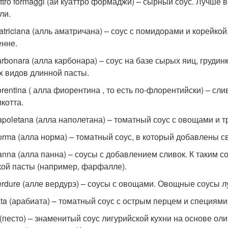
attro formaggi (аи куаттро формаджи) – сырный соус. Лучше 
ли.
matriciana (алль аматричана) – соус с помидорами и корейкой
енне.
carbonara (алла карбонара) – соус на базе сырых яиц, грудин
х видов длинной пасты.
fiorentina ( алла фиорентина , то есть по-флорентийски) – 
котта.
napoletana (алла наполетана) – томатный соус с овощами и 
norma (алла норма) – томатный соус, в который добавлены св
panna (алла панна) – соусы с добавлением сливок. К таким
кой пасты (например, фарфалле).
verdure (алле вердурэ) – соусы с овощами. Овощные соусы л
ata (арабиата) – томатный соус с острым перцем и специями
 (песто) – знаменитый соус лигурийской кухни на основе ол