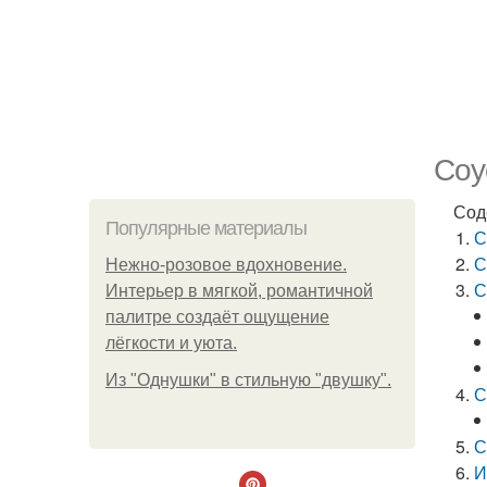
Соу
Сод
Популярные материалы
С
С
Нежно-розовое вдохновение.
С
Интерьер в мягкой, романтичной
палитре создаёт ощущение
лёгкости и уюта.
Из "Однушки" в стильную "двушку".
С
С
И