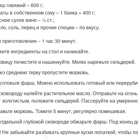
ш говяжий – 600 г;
аты в собственном соку – 1 банка = 400 г;
сное сухое вино – ½ ст.;
ло, соль, перец и прочие специи – по вкусу.
 приготовления – 1 час 30 минут.
ите ингредиенты на стол и начинайте.
ковицу почистите и нашинкуйте. Мелко нарежьте сельдерей.
рез среднюю терку пропустите морковь.
дготовьте фарш. Можно использовать готовый или переруби
 сковороду налейте растительное масло. Отправьте на огонь.
т золотистым, положите сельдерей. Пассеруйте на умеренно
бавьте морковь. Томите 5 минут, регулярно помешивая.
 отдельной глубокой сковороде обжарьте фарш. Под конец д
! Не забывайте разбивать крупные куски лопаткой, чтобы п