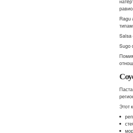
натёр
равио
Ragu 
типам
Salsa 
Sugo 
Помим
отнош
Соу
Паста
регио
Этот 
реп
сте
мор