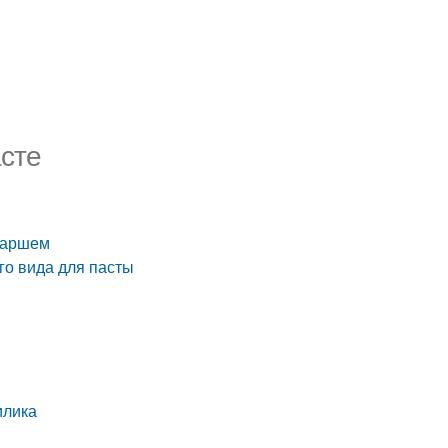
асте
 фаршем
го вида для пасты
илика