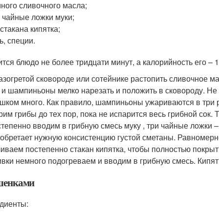
ного сливочного масла;
 чайные ложки муки;
стакана кипятка;
ь, специи.
ится блюдо не более тридцати минут, а калорийность его – 
азогретой сковороде или сотейнике растопить сливочное ма
 и шампиньоны мелко нарезать и положить в сковороду. Не
шком много. Как правило, шампиньоны ужариваются в три 
им грибы до тех пор, пока не испарится весь грибной сок. 
тепенно вводим в грибную смесь муку , три чайные ложки 
обретает нужную консистенцию густой сметаны. Равномер
иваем постепенно стакан кипятка, чтобы полностью покрыт
вки немного подогреваем и вводим в грибную смесь. Кипят
шенками
диенты: