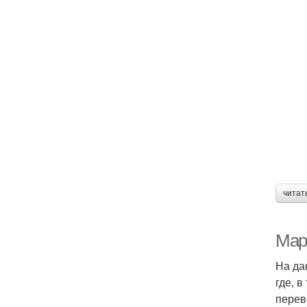
читат
Мар
На да
где, 
перев