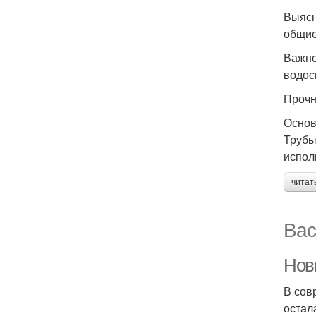
Выясн
общие
Важно
водос
Прочн
Основ
Трубы
испол
читат
Вас
Нов
В сов
остал