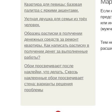
Мар
Квартира для певицы: базовая
Если 
палитра с яркими акцентами.
предс
Уютная двушка для семьи из трёх
или и
человек.
(мужч
Образец расписки в получении
денежных средств за ремонт
Тем н
квартиры. Как написать расписку в
расш
получении денег за выполненные
работы?
Обои просвечивают после
наклейки, что делать. Сквозь
наклеенные обои просвечивает
стена: варианты решения
проблемы