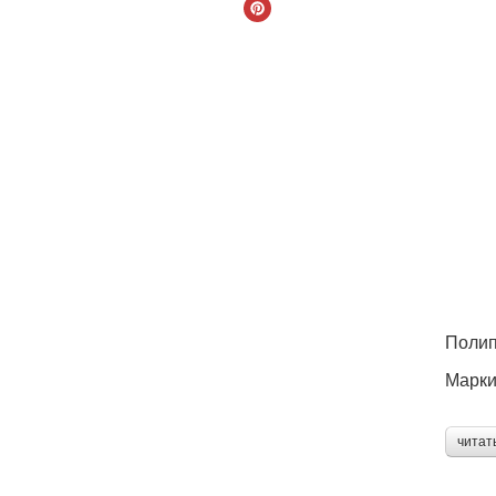
Полип
Марки
читат