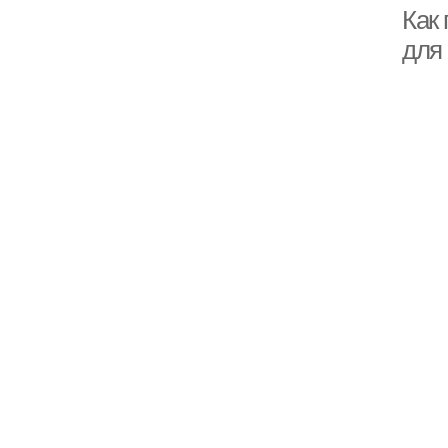
Как
для