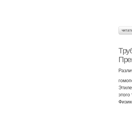
читат
Тру
Пре
Разли
гомоп
Этиле
этого
Физик