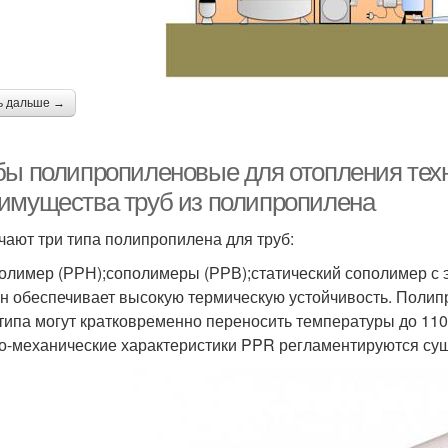
ь дальше →
бы полипропиленовые для отопления техн
имущества труб из полипропилена
чают три типа полипропилена для труб:
олимер (РРН);сополимеры (РРВ);статический сополимер с 
н обеспечивает высокую термическую устойчивость. Полип
 типа могут кратковременно переносить температуры до 110
о-механические характеристики PPR регламентируются су