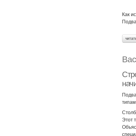
Как и
Подва
читат
Вас
Стр
нач
Подва
типам
Столб
Этот 
Объяс
специ