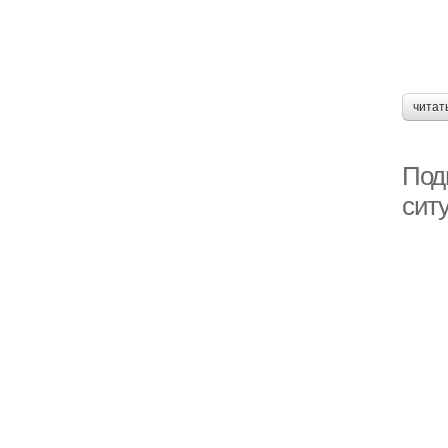
читат
Под
ситу