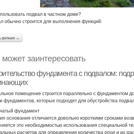
спользовать подвал в частном доме?
л обычно строится для выполнения функций:
ь дальше →
 может заинтересовать
оительство фундамента с подвалом: под
инающих
льное помещение строится параллельно с фундаментом дом
и фундаментов, которые подходят для обустройства подвал
чатый фундамент
тип основания отличается довольно короткими сроками воз
няется это необходимостью использования специальной те
альных расчетов для определения количества опор и их ра