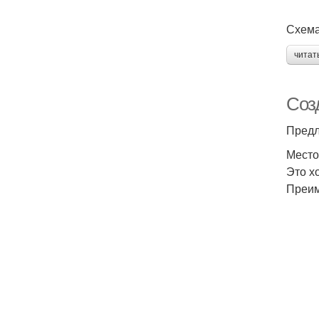
Схема
читат
Соз
Предл
Место
Это х
Преим