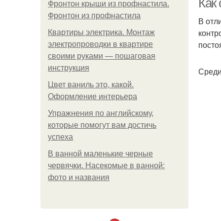
Как
Фронтон крыши из профнастила.
Фронтон из профнастила
В отл
контр
Квартиры электрика. Монтаж
посто
электропроводки в квартире
своими руками — пошаговая
инструкция
Среди
Цвет ваниль это, какой.
Оформление интерьера
Упражнения по английскому,
которые помогут вам достичь
успеха
В ванной маленькие черные
червячки. Насекомые в ванной:
фото и названия