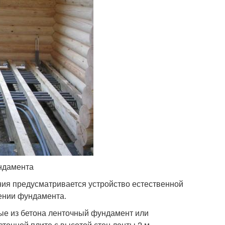
ндамента
ния предусматривается устройство естественной
дении фундамента.
е из бетона ленточный фундамент или
тонной плите с высотой стен ленты 2 м.