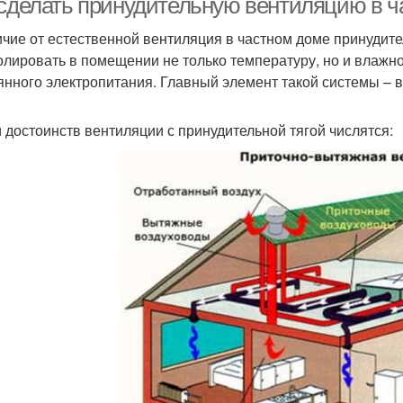
 сделать принудительную вентиляцию в ч
ичие от естественной вентиляция в частном доме принудит
олировать в помещении не только температуру, но и влажно
янного электропитания. Главный элемент такой системы – в
 достоинств вентиляции с принудительной тягой числятся: