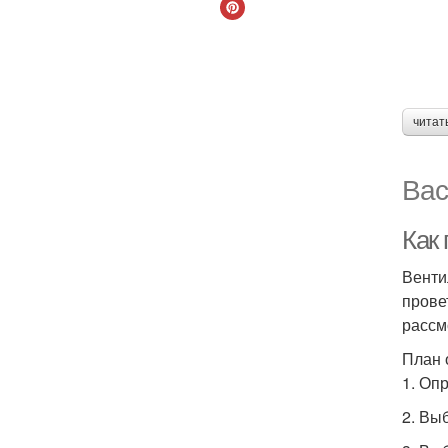
читат
Вас
Как
Венти
прове
рассм
План 
1. Оп
2. Вы