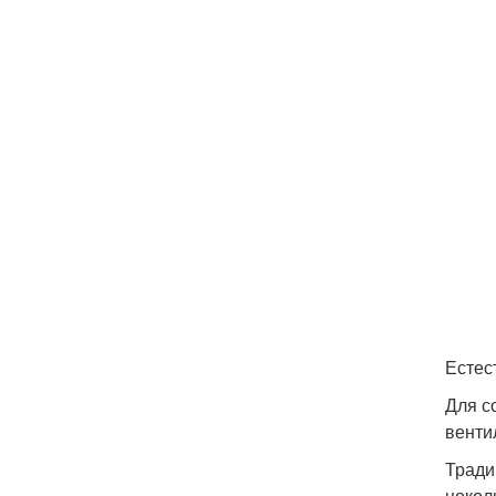
Естес
Для с
венти
Тради
цокол