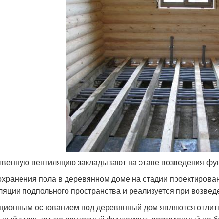
твенную вентиляцию закладывают на этапе возведения фу
охранения пола в деревянном доме на стадии проектирова
ляции подпольного пространства и реализуется при возве
ционным основанием под деревянный дом являются отлиты
ьный этаж, тот же ленточный фундамент, возведенный на бе