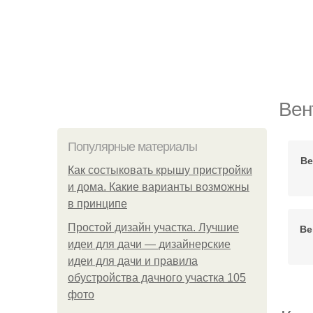
Вен
Популярные материалы
Ве
Как состыковать крышу пристройки
и дома. Какие варианты возможны
в принципе
Простой дизайн участка. Лучшие
Ве
идеи для дачи — дизайнерские
идеи для дачи и правила
обустройства дачного участка 105
фото