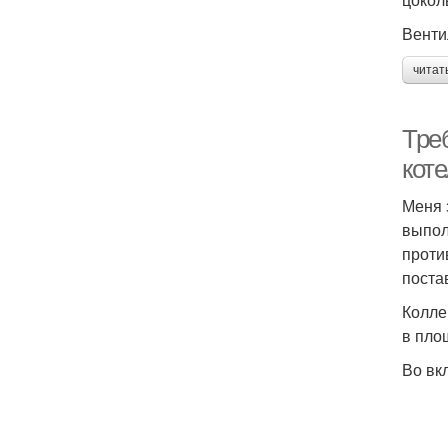
Венти
читат
Треб
кот
Меня 
выпол
проти
поста
Колле
в пло
Во вк