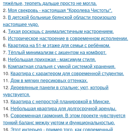
тяжёлые, терпеть дальше просто не могла.
2.
Моя свекровь - настоящая "Королева Чистоты".
3.
В детской больнице брянской области произошло
настоящее чудо.
4.
Тихая роскошь с анималистичным настроением.
5.
Историческое настроение в современном исполнении.
6.
Квартира на 51-м этаже для семьи с ребёнком.
7.
Тёплый минимализм с акцентом на комфорт.
8.
Небольшая прихожая - максимум стиля.
9.
Компактная спальня с умной системой хранения.
10.
Квартира с характером для современной студентки.
11.
Дом в мягких персиковых оттенках.
12.
Деревянные панели в спальне: уют, который
чувствуется.
13.
Квартира с непростой планировкой в Минске.
14.
Небольшая квартира для долгосрочной аренды.
15.
Современная гармония. В этом проекте чувствуется
тонкий баланс между уютом и функциональностью.
16.
Этот интерьер - пример того, как современный