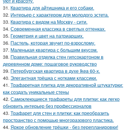
уют и красоту.
31.
Квартира для айтишника и его собаки.
32.
Интерьер с характером для молодого эстета.
33.
Квартира с видом на Москву - сити.
34.
Современная классика в светлых оттенках.
35.
Геометрия и цвет на патриарших.
36.
Пастель, которая звучит по-взрослому.
37.
Маленькая квартира с большим вкусом.
38.
Правильная отделка стен гипсокартоном в
деревянном доме: пошаговое руководство
39.
Петербургская квартира в духе Ikea 60-х.
40.
Элегантная трёшка с нотками классики.
41.
Трафаретная плитка для декоративной штукатурки:
как создать уникальные стены
42.
Самоклеющиеся трафареты для плитки: как легко
обновить интерьер без профессионалов
43.
Трафарет для стен и плитки: как преобразить
пространство с помощью многоразового пластика.
44.
Яркое обновление трёшки - без перепланировки!