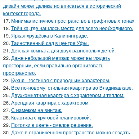
дизайн может деликатно вписаться в исторический
контекст города.
17.
Минималистичное пространство в графитовых тонах.
18.
Трёшка, где нашлось место для всего необходимого.
19.
Яркая хрущёвка в Калининграде.
20.
Таинственный сад в центре Уфы.
21.
Детская комната для двух разнополых детей.
22.
Даже небольшой метраж может выглядеть
просторным, если правильно организовать
пространство.
23.
Кухня - гостиная с природным характером.
24.
Все по-новому: стильная квартира во Владикавказе.
25.
Двухкомнатная квартира с характером и теплом.
26.
Арендная квартира с характером.
27.
С намёком на винтаж.
28.
Квартира с круговой планировкой.
29.
Потолки в цвете - смелое решение.
30.
Даже в ограниченном пространстве можно создать