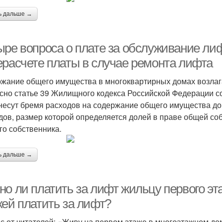
ь дальше →
ыре вопроса о плате за обслуживание лиф
ерасчете платы в случае ремонта лифта
жание общего имущества в многоквартирных домах возлаг
сно статье 39 Жилищного кодекса Российской Федерации 
несут бремя расходов на содержание общего имущества д
дов, размер которой определяется долей в праве общей со
го собственника.
ь дальше →
но ли платить за лифт жильцу первого э
жей платить за лифт?
с от читателей: «Живу на первом этаже в многоэтажном до