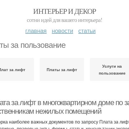
ИНТЕРЬЕР И ДЕКОР
сотни идей для вашего интерьера!
главная
новости
статьи
ты за пользование
Услуги на
Плат за лифт
Платы за лифт
пользование
та за лифт в многоквартирном доме по за
ственникам нежилых помещений
рка наиболее важных документов по запросу Плата за ли
ативно–правовые акты, формы, статьи, консультации экспер