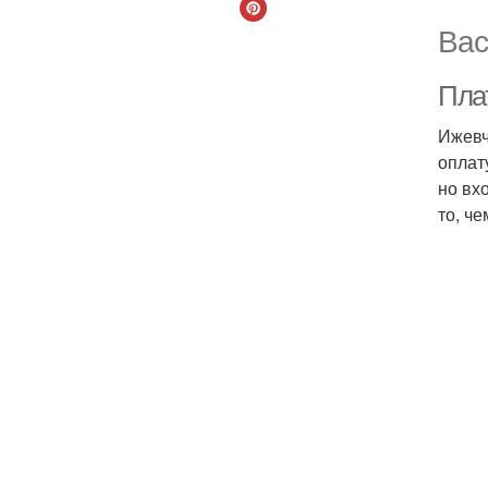
Вас
Пла
Ижевч
оплат
но вх
то, ч