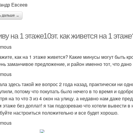
андр Евсеев
ь дальше →
ву на 1 этаже10эт. как живется на 1 этаже
ymous
ажите, как на 1 этаже живется? Какие минусы могут быть кро
ень заманчивое предложение, и район именно тот, что дано 
ymous
ала здесь такой же вопрос 2 года назад, практически ни одн
купили, потому что покупать было нечего в то время и одоб
тря на то что 3 из 4 окон на улицу. а недавно нам даже пр
м этаже без доплат! я так подозреваю что хотели вывести в 
буйте настроиться положительно и все будет хорошо.
ymous