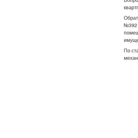
кварт
Обрат
№392 
помещ
имуще
По ст
механ