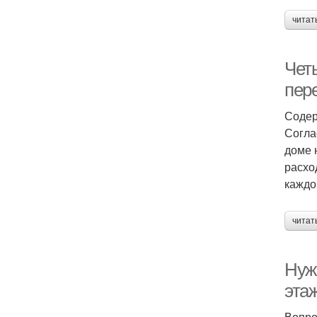
читат
Чет
пер
Содер
Согла
доме 
расхо
каждо
читат
Нуж
эта
Вопро