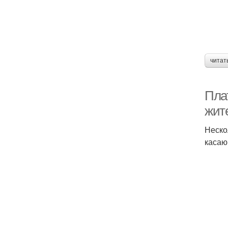
читат
Пла
жит
Неско
касаю