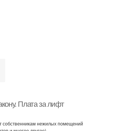
кону. Плата за лифт
фт собственникам нежилых помещений
тов и многое другое).