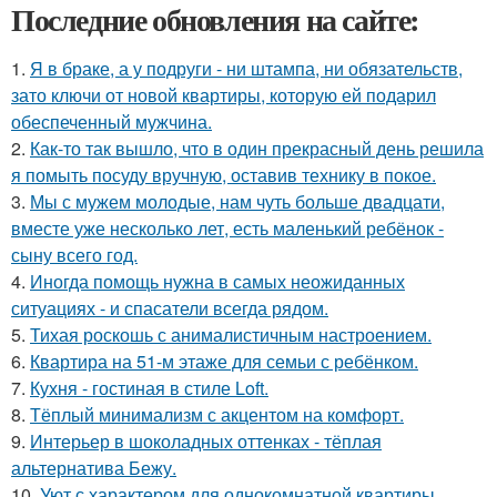
Последние обновления на сайте:
1.
Я в браке, а у подруги - ни штампа, ни обязательств,
зато ключи от новой квартиры, которую ей подарил
обеспеченный мужчина.
2.
Как-то так вышло, что в один прекрасный день решила
я помыть посуду вручную, оставив технику в покое.
3.
Мы с мужем молодые, нам чуть больше двадцати,
вместе уже несколько лет, есть маленький ребёнок -
сыну всего год.
4.
Иногда помощь нужна в самых неожиданных
ситуациях - и спасатели всегда рядом.
5.
Тихая роскошь с анималистичным настроением.
6.
Квартира на 51-м этаже для семьи с ребёнком.
7.
Кухня - гостиная в стиле Loft.
8.
Тёплый минимализм с акцентом на комфорт.
9.
Интерьер в шоколадных оттенках - тёплая
альтернатива Бежу.
10.
Уют с характером для однокомнатной квартиры.