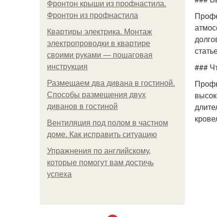
Фронтон крыши из профнастила.
Профе
Фронтон из профнастила
атмос
Квартиры электрика. Монтаж
долго
электропроводки в квартире
стать
своими руками — пошаговая
### Ч
инструкция
Профн
Размещаем два дивана в гостиной.
высок
Способы размещения двух
длите
диванов в гостиной
крове
Вентиляция под полом в частном
доме. Как исправить ситуацию
Упражнения по английскому,
которые помогут вам достичь
успеха