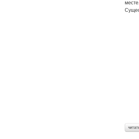
месте
Сущес
читат