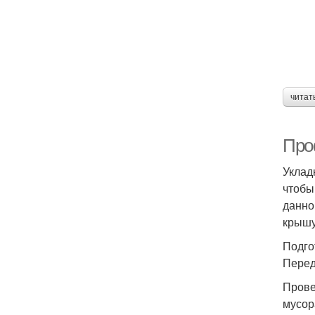
читат
Про
Уклад
чтобы
данно
крышу
Подго
Перед
Прове
мусор