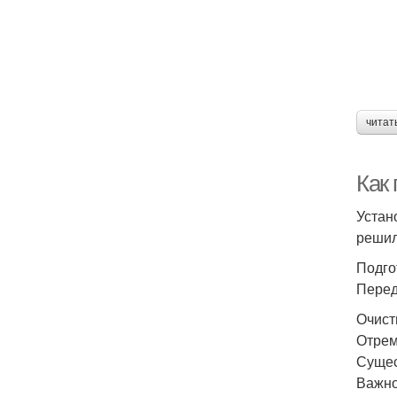
читат
Как
Устан
решил
Подго
Перед
Очист
Отрем
Сущес
Важно