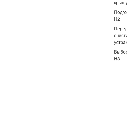
крышу
Подго
H2
Перед
очист
устра
Выбор
H3