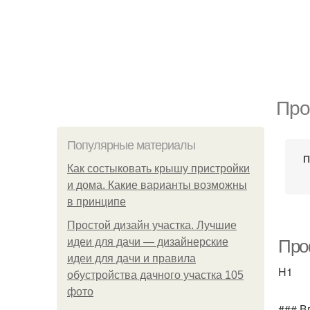
Про
Популярные материалы
П
Как состыковать крышу пристройки
и дома. Какие варианты возможны
в принципе
Простой дизайн участка. Лучшие
идеи для дачи — дизайнерские
Про
идеи для дачи и правила
H1
обустройства дачного участка 105
фото
### В