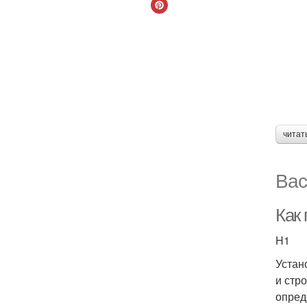
читат
Вас
Как
H1
Устан
и стр
опред