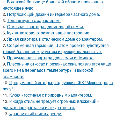
1.
В детской больнице брянской области произошло
настоящее чудо.
2.
Потрясающий дизайн интерьера частного дома.
3.
Тёплая кухня с характером.
4.
Стильная квартира для молодой семьи.
5.
Кухня, которая отражает ваше настроение.
6.
Яркая квартира в сталинском доме с характером.
7.
Современная гармония. В этом проекте чувствуется
тонкий баланс между уютом и функциональностью.
8.
Продуманная квартира для семьи из Минска.
9.
Плесень на откосах и резинках окна появляется чаще
всего из-за перепадов температуры и высокой
влажности.
10.
Продуманный интерьер однушки в ЖК "Микрогород в
лесу".
11.
Кухня - гостиная с природным характером.
12.
Иногда стиль не требует огромных вложений -
достаточно фантазии и аккуратности.
13.
Французский шик в аренду.