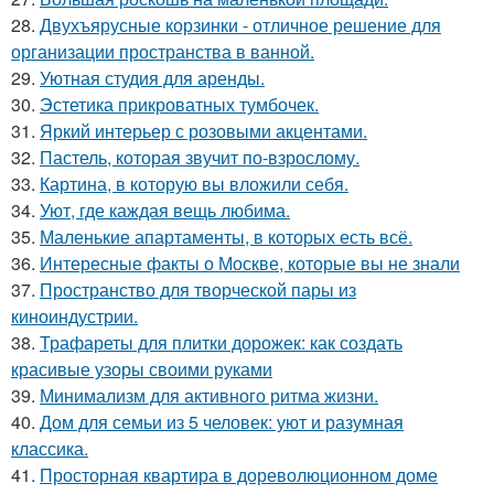
28.
Двухъярусные корзинки - отличное решение для
организации пространства в ванной.
29.
Уютная студия для аренды.
30.
Эстетика прикроватных тумбочек.
31.
Яркий интерьер с розовыми акцентами.
32.
Пастель, которая звучит по-взрослому.
33.
Картина, в которую вы вложили себя.
34.
Уют, где каждая вещь любима.
35.
Маленькие апартаменты, в которых есть всё.
36.
Интересные факты о Москве, которые вы не знали
37.
Пространство для творческой пары из
киноиндустрии.
38.
Трафареты для плитки дорожек: как создать
красивые узоры своими руками
39.
Минимализм для активного ритма жизни.
40.
Дом для семьи из 5 человек: уют и разумная
классика.
41.
Просторная квартира в дореволюционном доме