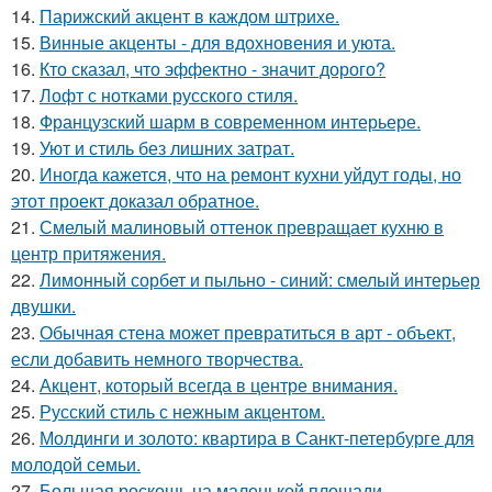
14.
Парижский акцент в каждом штрихе.
15.
Винные акценты - для вдохновения и уюта.
16.
Кто сказал, что эффектно - значит дорого?
17.
Лофт с нотками русского стиля.
18.
Французский шарм в современном интерьере.
19.
Уют и стиль без лишних затрат.
20.
Иногда кажется, что на ремонт кухни уйдут годы, но
этот проект доказал обратное.
21.
Смелый малиновый оттенок превращает кухню в
центр притяжения.
22.
Лимонный сорбет и пыльно - синий: смелый интерьер
двушки.
23.
Обычная стена может превратиться в арт - объект,
если добавить немного творчества.
24.
Акцент, который всегда в центре внимания.
25.
Русский стиль с нежным акцентом.
26.
Молдинги и золото: квартира в Санкт-петербурге для
молодой семьи.
27.
Большая роскошь на маленькой площади.