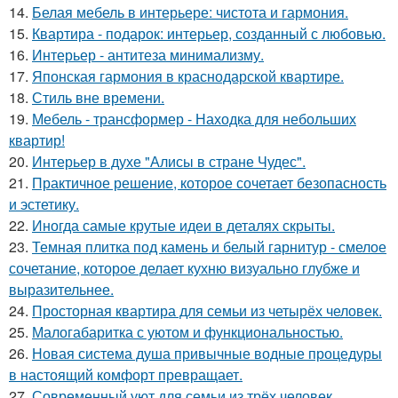
14.
Белая мебель в интерьере: чистота и гармония.
15.
Квартира - подарок: интерьер, созданный с любовью.
16.
Интерьер - антитеза минимализму.
17.
Японская гармония в краснодарской квартире.
18.
Стиль вне времени.
19.
Мебель - трансформер - Находка для небольших
квартир!
20.
Интерьер в духе "Алисы в стране Чудес".
21.
Практичное решение, которое сочетает безопасность
и эстетику.
22.
Иногда самые крутые идеи в деталях скрыты.
23.
Темная плитка под камень и белый гарнитур - смелое
сочетание, которое делает кухню визуально глубже и
выразительнее.
24.
Просторная квартира для семьи из четырёх человек.
25.
Малогабаритка с уютом и функциональностью.
26.
Новая система душа привычные водные процедуры
в настоящий комфорт превращает.
27.
Современный уют для семьи из трёх человек.