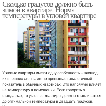
Сколько градусов должно быть
Оптимальная
Влажности в квартире
зимой в квартире. Норма
температура
температуры в угловой квартире
Температура для
Стен в угловой
человека
квартире
Допустимая
Стен в квартире
температура
Угловые квартиры имеют одну особенность – площадь
их внешних стен заметно превышает аналогичный
показатель в обычных квартирах. Это напрямую влияет
на температуру в помещении. Если говорить о
стандартах, то угловые квартиры должны отапливаться
до оптимальной температуры в двадцать градусов.