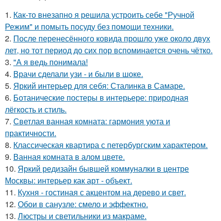
1.
Как-то внезапно я решила устроить себе "Ручной
Режим" и помыть посуду без помощи техники.
2.
После перенесённого ковида прошло уже около двух
лет, но тот период до сих пор вспоминается очень чётко.
3.
"А я ведь понимала!
4.
Врачи сделали узи - и были в шоке.
5.
Яркий интерьер для себя: Сталинка в Самаре.
6.
Ботанические постеры в интерьере: природная
лёгкость и стиль.
7.
Светлая ванная комната: гармония уюта и
практичности.
8.
Классическая квартира с петербургским характером.
9.
Ванная комната в алом цвете.
10.
Яркий редизайн бывшей коммуналки в центре
Москвы: интерьер как арт - объект.
11.
Кухня - гостиная с акцентом на дерево и свет.
12.
Обои в санузле: смело и эффектно.
13.
Люстры и светильники из макраме.