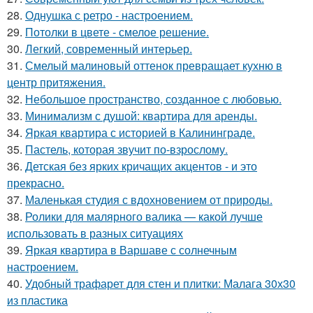
28.
Однушка с ретро - настроением.
29.
Потолки в цвете - смелое решение.
30.
Легкий, современный интерьер.
31.
Смелый малиновый оттенок превращает кухню в
центр притяжения.
32.
Небольшое пространство, созданное с любовью.
33.
Минимализм с душой: квартира для аренды.
34.
Яркая квартира с историей в Калининграде.
35.
Пастель, которая звучит по-взрослому.
36.
Детская без ярких кричащих акцентов - и это
прекрасно.
37.
Маленькая студия с вдохновением от природы.
38.
Ролики для малярного валика — какой лучше
использовать в разных ситуациях
39.
Яркая квартира в Варшаве с солнечным
настроением.
40.
Удобный трафарет для стен и плитки: Малага 30х30
из пластика