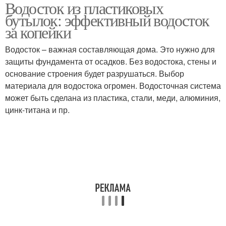
Водосток из пластиковых
Материалы для
Водосток из
бутылок: эффективный водосток
водостоков
пластиковых труб
за копейки
Водосток – важная составляющая дома. Это нужно для
Оригинальные
защиты фундамента от осадков. Без водостока, стены и
Водосток для дачи
водостоки
основание строения будет разрушаться. Выбор
материала для водостока огромен. Водосточная система
может быть сделана из пластика, стали, меди, алюминия,
цинк-титана и пр.
Оригинальный
Подручные средства
водосток