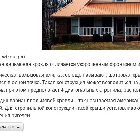
 wizmag.ru
ая вальмовая кровля отличается укороченным фронтоном 
ическая вальмовая или, как её ещё называют, шатровая кры
тся в одной точке. Такая конструкция может возводиться н
ма при этом предполагает 4 диагональных стропила, распол
дин вариант вальмовой кровли – так называемая америка
й. Для стропильной конструкции такой крыши устанавлива
ения ригелей.
ь дальше →