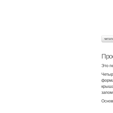
читат
Про
Это п
Четыр
форма
крыша
запом
Основ