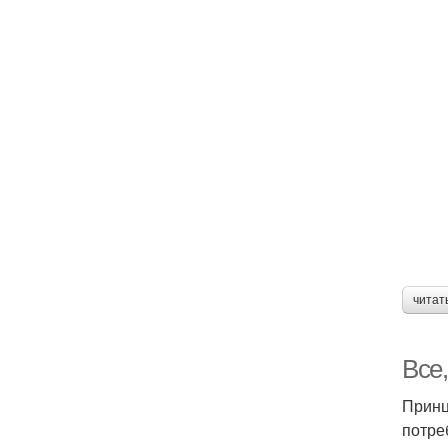
читат
Все,
Принц
потре