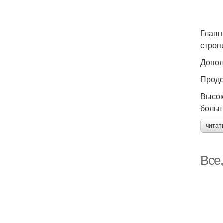
Главн
строп
Допол
Продо
Высок
больш
читат
Все