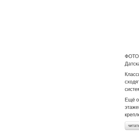
ФОТО:
Датск
Класс
сходя
систе
Ещё о
этаже
крепл
читат