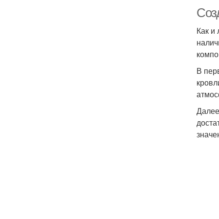
Соз
Как и
налич
компо
В пер
кровл
атмос
Далее
доста
значе