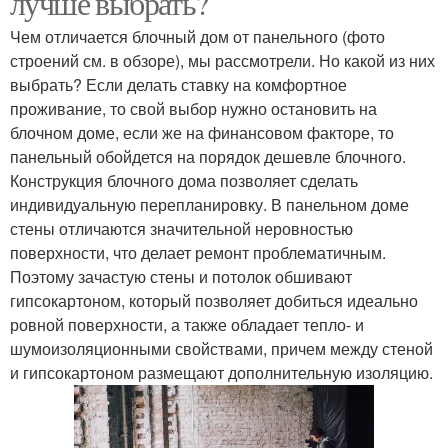
лучше выбрать?
Чем отличается блочный дом от панельного (фото
строений см. в обзоре), мы рассмотрели. Но какой из них
Кухни в панельном
Ремонт в панельной
выбрать? Если делать ставку на комфортное
доме
девятиэтажке
проживание, то свой выбор нужно остановить на
блочном доме, если же на финансовом факторе, то
панельный обойдется на порядок дешевле блочного.
Конструкция блочного дома позволяет сделать
индивидуальную перепланировку. В панельном доме
стены отличаются значительной неровностью
поверхности, что делает ремонт проблематичным.
Поэтому зачастую стены и потолок обшивают
гипсокартоном, который позволяет добиться идеально
ровной поверхности, а также обладает тепло- и
шумоизоляционными свойствами, причем между стеной
и гипсокартоном размещают дополнительную изоляцию.