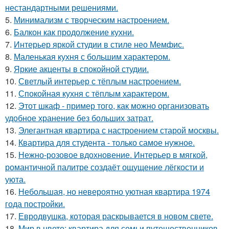
нестандартными решениями.
5.
Минимализм с творческим настроением.
6.
Балкон как продолжение кухни.
7.
Интерьер яркой студии в стиле нео Мемфис.
8.
Маленькая кухня с большим характером.
9.
Яркие акценты в спокойной студии.
10.
Светлый интерьер с тёплым настроением.
11.
Спокойная кухня с тёплым характером.
12.
Этот шкаф - пример того, как можно организовать
удобное хранение без больших затрат.
13.
Элегантная квартира с настроением старой москвы.
14.
Квартира для студента - только самое нужное.
15.
Нежно-розовое вдохновение. Интерьер в мягкой,
романтичной палитре создаёт ощущение лёгкости и
уюта.
16.
Небольшая, но невероятно уютная квартира 1974
года постройки.
17.
Евродвушка, которая раскрывается в новом свете.
18.
Мир в цвете: квартира для семьи путешественников.