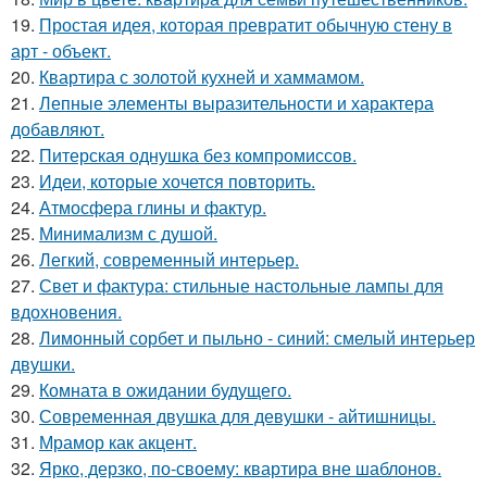
19.
Простая идея, которая превратит обычную стену в
арт - объект.
20.
Квартира с золотой кухней и хаммамом.
21.
Лепные элементы выразительности и характера
добавляют.
22.
Питерская однушка без компромиссов.
23.
Идеи, которые хочется повторить.
24.
Атмосфера глины и фактур.
25.
Минимализм с душой.
26.
Легкий, современный интерьер.
27.
Свет и фактура: стильные настольные лампы для
вдохновения.
28.
Лимонный сорбет и пыльно - синий: смелый интерьер
двушки.
29.
Комната в ожидании будущего.
30.
Современная двушка для девушки - айтишницы.
31.
Мрамор как акцент.
32.
Ярко, дерзко, по-своему: квартира вне шаблонов.