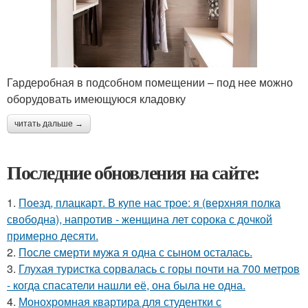
Гардеробная в подсобном помещении – под нее можно
оборудовать имеющуюся кладовку
читать дальше →
Последние обновления на сайте:
1.
Поезд, плацкарт. В купе нас трое: я (верхняя полка
свободна), напротив - женщина лет сорока с дочкой
примерно десяти.
2.
После смерти мужа я одна с сыном осталась.
3.
Глухая туристка сорвалась с горы почти на 700 метров
- когда спасатели нашли её, она была не одна.
4.
Монохромная квартира для студентки с