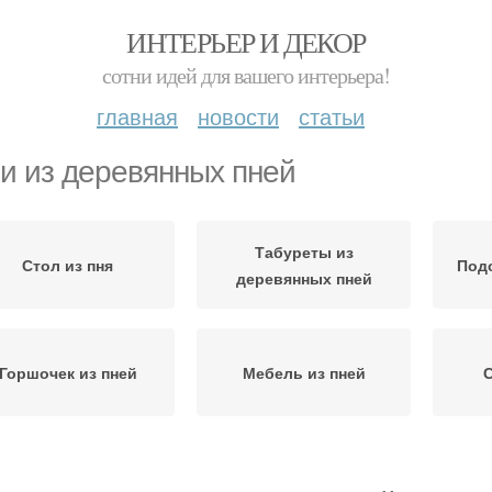
ИНТЕРЬЕР И ДЕКОР
сотни идей для вашего интерьера!
главная
новости
статьи
и из деревянных пней
Табуреты из
Стол из пня
Подс
деревянных пней
Горшочек из пней
Мебель из пней
С
Мебели из пня