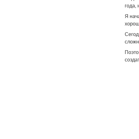
года,
Я нач
хорош
Сегод
сложн
Поэто
созда