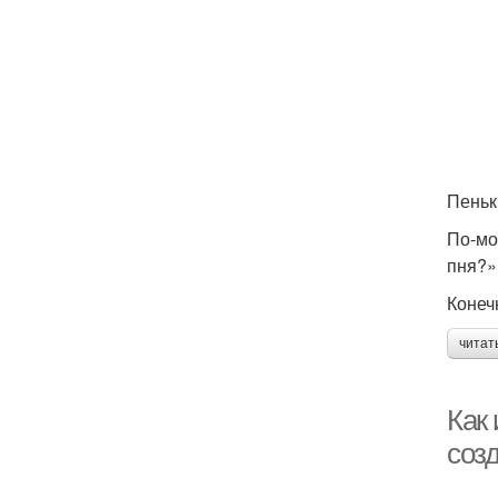
Пеньк
По-мо
пня?»
Конеч
читат
Как 
соз