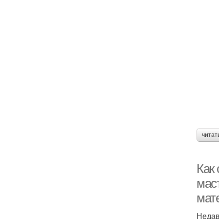
читат
Как
мас
мат
Недав