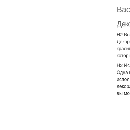
Вас
Дек
H2 Вв
Декор
краси
котор
H2 Исп
Одна 
испол
декор
вы мо