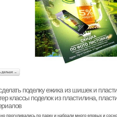
ь дальше →
 сделать поделку ежика из шишек и пласт
тер классы поделок из пластилина, пласт
ериалов
но прогуливались по парку и набрали много еловых и сосн