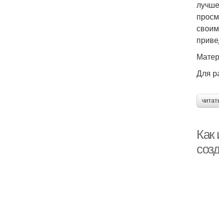
лучше
просм
своим
приве
Мате
Для р
читат
Как 
соз