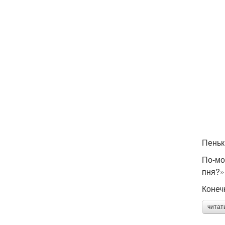
Пеньк
По-мо
пня?»
Конеч
читат