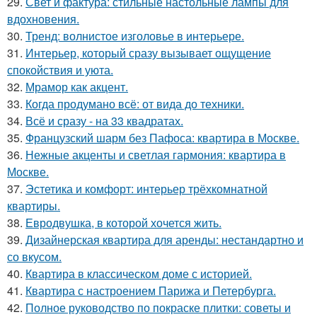
29.
Свет и фактура: стильные настольные лампы для
вдохновения.
30.
Тренд: волнистое изголовье в интерьере.
31.
Интерьер, который сразу вызывает ощущение
спокойствия и уюта.
32.
Мрамор как акцент.
33.
Когда продумано всё: от вида до техники.
34.
Всё и сразу - на 33 квадратах.
35.
Французский шарм без Пафоса: квартира в Москве.
36.
Нежные акценты и светлая гармония: квартира в
Москве.
37.
Эстетика и комфорт: интерьер трёхкомнатной
квартиры.
38.
Евродвушка, в которой хочется жить.
39.
Дизайнерская квартира для аренды: нестандартно и
со вкусом.
40.
Квартира в классическом доме с историей.
41.
Квартира с настроением Парижа и Петербурга.
42.
Полное руководство по покраске плитки: советы и