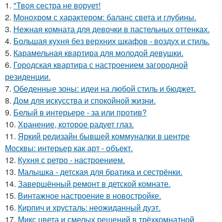
1.
"Твоя сестра не ворует!
2.
Монохром с характером: баланс света и глубины.
3.
Нежная комната для девочки в пастельных оттенках.
4.
Большая кухня без верхних шкафов - воздух и стиль.
5.
Карамельная квартира для молодой девушки.
6.
Городская квартира с настроением загородной
резиденции.
7.
Обеденные зоны: идеи на любой стиль и бюджет.
8.
Дом для искусства и спокойной жизни.
9.
Белый в интерьере - за или против?
10.
Хранение, которое радует глаз.
11.
Яркий редизайн бывшей коммуналки в центре
Москвы: интерьер как арт - объект.
12.
Кухня с ретро - настроением.
13.
Малышка - детская для братика и сестрёнки.
14.
Завершённый ремонт в детской комнате.
15.
Винтажное настроение в новостройке.
16.
Кирпич и хрусталь: неожиданный дуэт.
17.
Микс цвета и смелых решений в трёхкомнатной