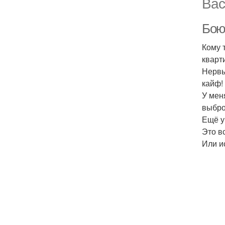
Вас
Бою
Кому 
кварт
Нервы
кайф!
У мен
выбро
Ещё у
Это в
Или и