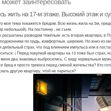
 может заинтересовать
сь жить на 17-м этаже. Высокий этаж и 
то моя тема покажется бредом. Всю жизнь жила на 3м, пред
ир небольшой). На постоянку , не съем.
 расшатаны разводом тяжёлым .есть вторая квартира, в По
 подоконники по грудь, комфортные, широкие. Но вниз из ок
я дебильный страх, что под влиянием импульса или в поста
ситься. ( Перед покупкой квартиры на 13 тоже был страх, н
 меня два знакомых выбросились. С виду нормальные мужи
се бред и просто тревога перед сменой жительства? Кто гот
скать другую квартиру, чтоб не париться?