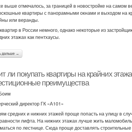
же выше отмечалось, за границей в новостройке на самом 
оскошные квартиры с панорамными окнами и выходом на к
йны или веранды.
 квартир в России немного, однако некоторые из застройщ
дних этажах как пентхаусы.
ь дальше →
т ли покупать квартиры на крайних этажа
естиционные преимущества
Боим
рческий директор ГК «А101»
ям средних и нижних этажей проще попасть на улицу в слу
равности лифта. На нижних этажах лучше жить маломобил
маться по лестнице. Сюда проще доставлять строительные 