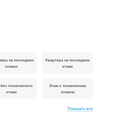
иры на последних
Квартира на последнем
этажах
этаже
 без технического
Этаж с техническим
этажа
этажом
Показать все
Низкие этажи
Этаж в 9-этажках