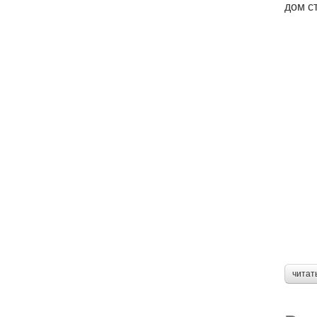
дом с
читат