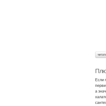
читат
Плю
Если 
перви
а зна
халат
санте