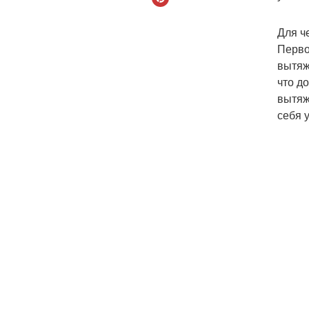
Для ч
Перво
вытяж
что д
вытяж
себя 