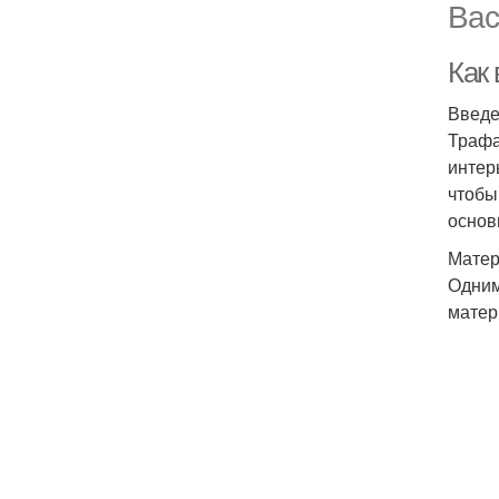
Вас
Как
Введ
Трафа
интер
чтобы
основ
Матер
Одним
матер