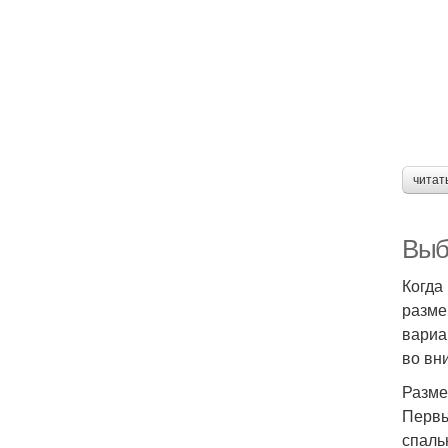
читат
Выб
Когда
разме
вариа
во вн
Разме
Первы
спаль