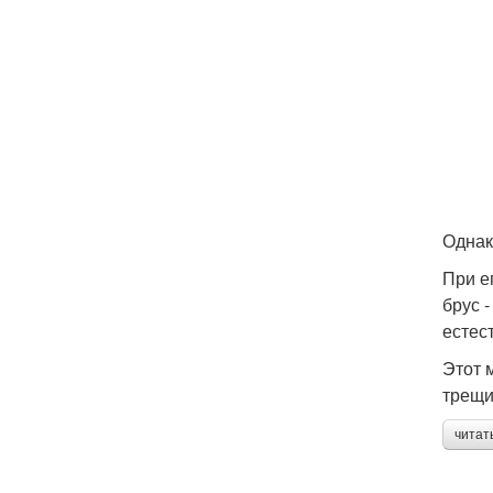
Однак
При е
брус 
естес
Этот 
трещи
читат