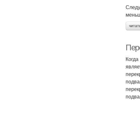
Следу
меньш
читат
Пер
Когда
являе
перек
подва
перек
подва