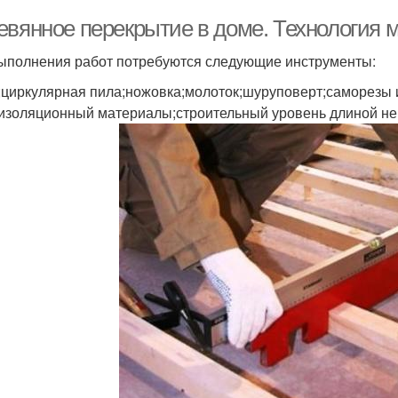
евянное перекрытие в доме. Технология 
ыполнения работ потребуются следующие инструменты:
;циркулярная пила;ножовка;молоток;шуруповерт;саморезы 
изоляционный материалы;строительный уровень длиной не 