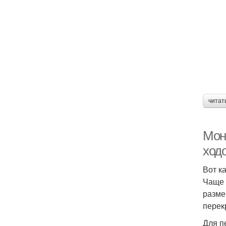
читат
Мон
ход
Вот к
Чаще 
разме
перек
Для п