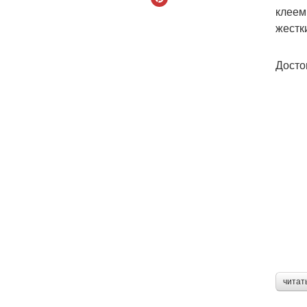
клеем
жестк
Досто
читат