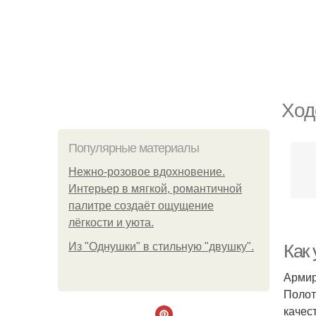
Ход
Популярные материалы
Нежно-розовое вдохновение.
Интерьер в мягкой, романтичной
палитре создаёт ощущение
лёгкости и уюта.
Из "Однушки" в стильную "двушку".
Как
Армир
Полот
качес