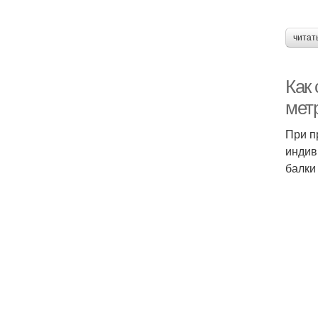
читат
Как 
метр
При п
индив
балки