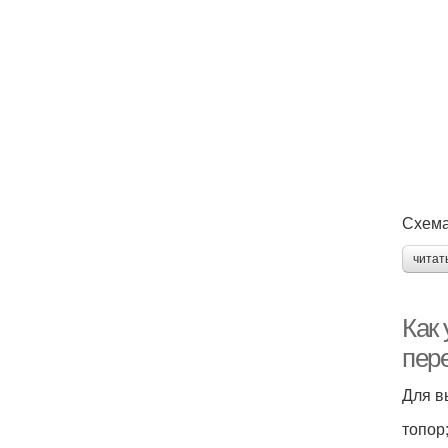
Схема
читат
Как
пер
Для в
топор