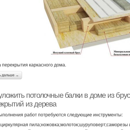
 перекрытия каркасного дома.
ь дальше →
 уложить потолочные балки в доме из бру
екрытий из дерева
ыполнения работ потребуются следующие инструменты:
;циркулярная пила;ножовка;молоток;шуруповерт;саморезы 