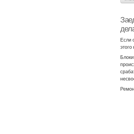
Заед
дел
Если 
этого
Блоки
проис
сраба
несво
Ремон