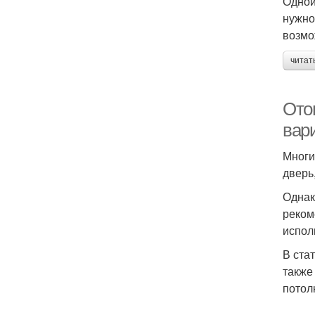
Одной
нужно
возмо
читат
Ото
вар
Многи
дверь
Однак
реком
испол
В ста
также
потол