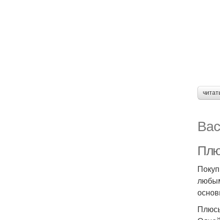
читат
Вас
Плю
Покуп
любым
основ
Плюсы