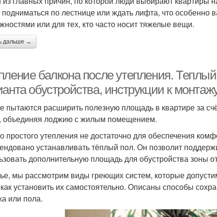
 из главных причин, по которой люди выбирают квартиры на
 подниматься по лестнице или ждать лифта, что особенно 
жностями или для тех, кто часто носит тяжелые вещи.
ь дальше →
пление балкона после утепления. Теплый 
ианта обустройства, инструкции к монтаж
е пытаются расширить полезную площадь в квартире за счё
, объединяя лоджию с жилым помещением.
о простого утепления не достаточно для обеспечения комф
ендовано устанавливать тёплый пол. Он позволит поддерж
ьзовать дополнительную площадь для обустройства зоны от
тье, мы рассмотрим виды греющих систем, которые допустим
 как установить их самостоятельно. Описаны способы сохра
ка или пола.