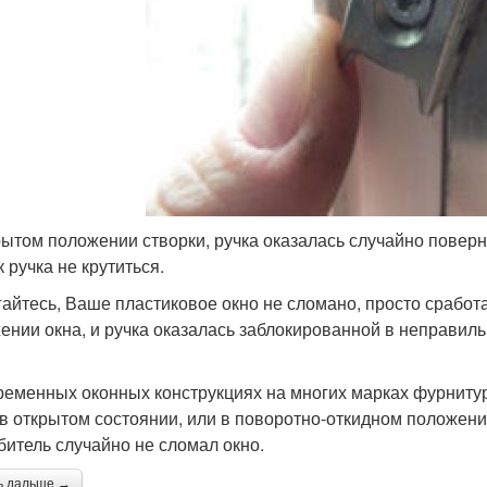
рытом положении створки, ручка оказалась случайно поверну
к ручка не крутиться.
гайтесь, Ваше пластиковое окно не сломано, просто сработ
ении окна, и ручка оказалась заблокированной в неправил
ременных оконных конструкциях на многих марках фурниту
 в открытом состоянии, или в поворотно-откидном положении
битель случайно не сломал окно.
ь дальше →