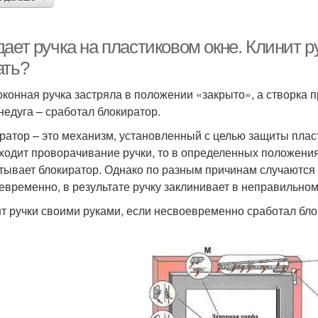
ает ручка на пластиковом окне. Клинит ру
ать?
оконная ручка застряла в положении «закрыто», а створка п
 недуга – сработал блокиратор.
ратор – это механизм, установленный с целью защиты пласт
ходит проворачивание ручки, то в определенных положения
тывает блокиратор. Однако по разным причинам случаются 
евременно, в результате ручку заклинивает в неправильно
т ручки своими руками, если несвоевременно сработал бло