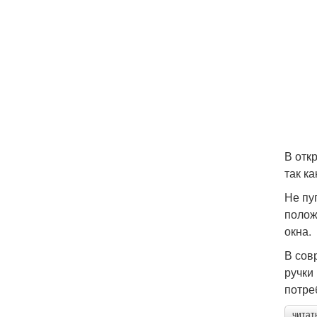
В отк
так ка
Не пу
полож
окна.
В сов
ручки
потре
читат