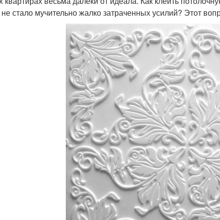
х квартирах весьма далеки от идеала. Как клеить потолочну
 не стало мучительно жалко затраченных усилий? Этот вопр