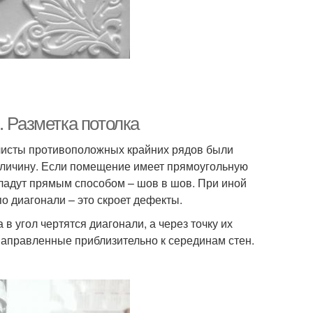
. Разметка потолка
 листы противоположных крайних рядов были
еличину. Если помещение имеет прямоугольную
кладут прямым способом – шов в шов. При иной
о диагонали – это скроет дефекты.
 в угол чертятся диагонали, а через точку их
направленные приблизительно к серединам стен.