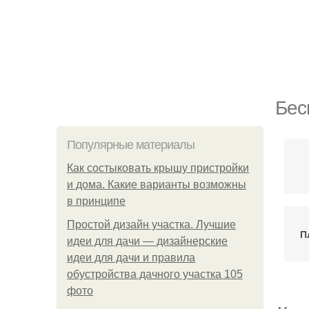
Бес
Популярные материалы
Как состыковать крышу пристройки
и дома. Какие варианты возможны
в принципе
Простой дизайн участка. Лучшие
П
идеи для дачи — дизайнерские
идеи для дачи и правила
обустройства дачного участка 105
фото