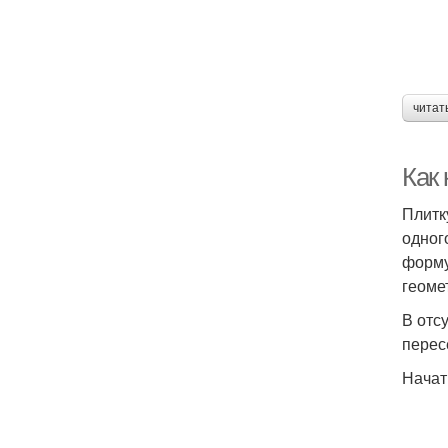
читат
Как
Плитк
одног
форму
геоме
В отсу
перес
Начат