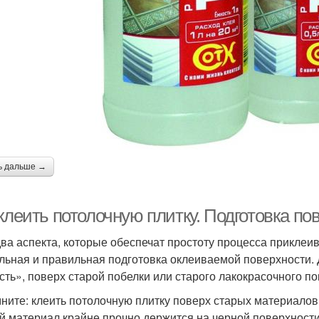
ь дальше →
клеить потолочную плитку. Подготовка по
два аспекта, которые обеспечат простоту процесса приклеи
льная и правильная подготовка оклеиваемой поверхности. Д
есть», поверх старой побелки или старого лакокрасочного п
ните: клеить потолочную плитку поверх старых материалов 
й материал крайне прочно держится на черной поверхности.