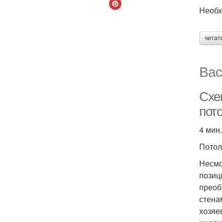
Необх
читат
Вас
Схем
пото
4 мин.
Потол
Несмо
позиц
преоб
стена
хозяе