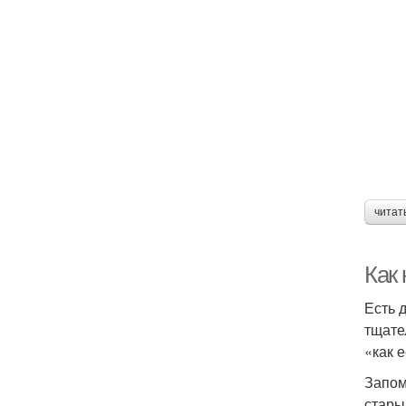
читат
Как 
Есть 
тщате
«как 
Запом
стары