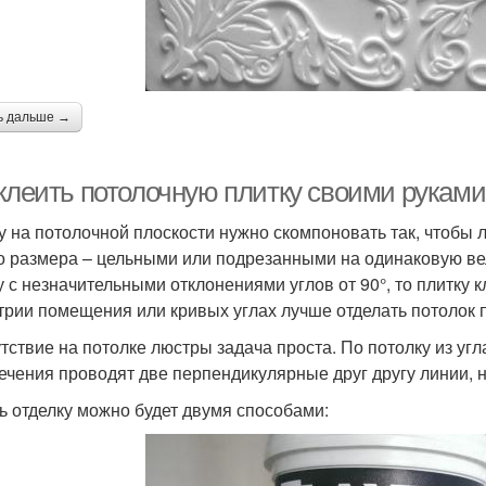
ь дальше →
 клеить потолочную плитку своими руками
у на потолочной плоскости нужно скомпоновать так, чтобы
о размера – цельными или подрезанными на одинаковую в
 с незначительными отклонениями углов от 90°, то плитку 
трии помещения или кривых углах лучше отделать потолок п
тствие на потолке люстры задача проста. По потолку из угла
ечения проводят две перпендикулярные друг другу линии, 
ь отделку можно будет двумя способами: