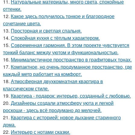
11.
Натуральные материалы, много света, спокойные
оттенки.
12.
Какое здесь получилось тонкое и благородное
сочетание цвета.
13.
Просторная и светлая спальня.
14.
Спокойная кухня с тёплым характером.
15.
Современная гармония. В этом проекте чувствуется
тонкий баланс между уютом и функциональностью.
16.
Минималистичное пространство в графитовых тонах.
17.
Компактное, но очень продуманное пространство, где
каждый метр работает на комфорт.
18.
Атмосферная двухкомнатная квартира в
классическом стиле.
19.
Квартира - подарок: интерьер, созданный с любовью.
20.
Дизайнеры создали атмосферу уюта и легкой
роскоши - здесь всё продумано до мелочей.
21.
Квартира с историей: новое дыхание старинного
дома.
22.
Интерьер с нотами сказки.