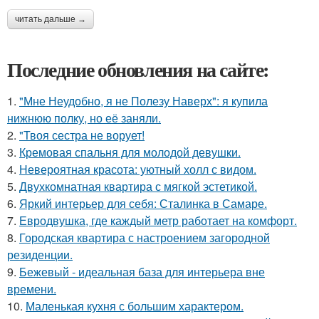
читать дальше →
Последние обновления на сайте:
1.
"Мне Неудобно, я не Полезу Наверх": я купила
нижнюю полку, но её заняли.
2.
"Твоя сестра не ворует!
3.
Кремовая спальня для молодой девушки.
4.
Невероятная красота: уютный холл с видом.
5.
Двухкомнатная квартира с мягкой эстетикой.
6.
Яркий интерьер для себя: Сталинка в Самаре.
7.
Евродвушка, где каждый метр работает на комфорт.
8.
Городская квартира с настроением загородной
резиденции.
9.
Бежевый - идеальная база для интерьера вне
времени.
10.
Маленькая кухня с большим характером.