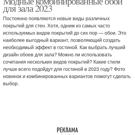
Модные комбинированные обои
для зала 2023
Постоянно появляются новые виды различных
Интерьер в индийском
покрытий для стен. Хотя, одним из самых часто
Интерьер в стиле
стиле
используемых видов покрытий до сих пор — обои. Это
наиболее выгодный вариант, позволяющий создать
необходимый эффект в гостиной. Как выбрать лучший
дизайн обоев для зала? Можно ли использовать
Китайский стиль
Стиль в архитектуре
сочетания нескольких видов покрытий? Какие стили
лучше всего подойдут для гостиной в 2023 году? Фото
новинок и комбинированных вариантов помогут сделать
выбор.
Архитектурные стили