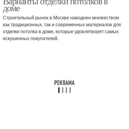
Варианты отделки потолков в
доме
Строительный рынок в Москве наводнен множеством
Потолки для ванной
как традиционных, так и современных материалов для
Потолок на кухне
комнаты
отделки потолка в доме, которые удовлетворят самых
искушенных покупателей.
Потолок в деревянном
Материал для потолка
доме
Красивый потолок
Натяжные потолки
Потолки в старом
Деревянный дом